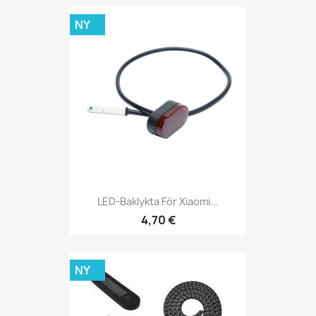
NY
LED-Baklykta För Xiaomi...
4,70 €
NY