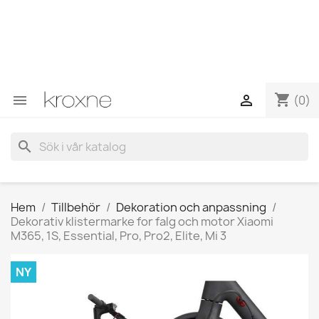
Om du inte har hittat produkten du letar efter eller har
frågor om en specifik produkt kan du kontakta oss via
WhatsApp för att få ett snabbare svar på dina frågor -->
WhatsApp +34 696403761
shopping_cart


(0)
search
Hem
Tillbehör
Dekoration och anpassning
Dekorativ klistermarke for falg och motor Xiaomi
M365, 1S, Essential, Pro, Pro2, Elite, Mi 3
NY