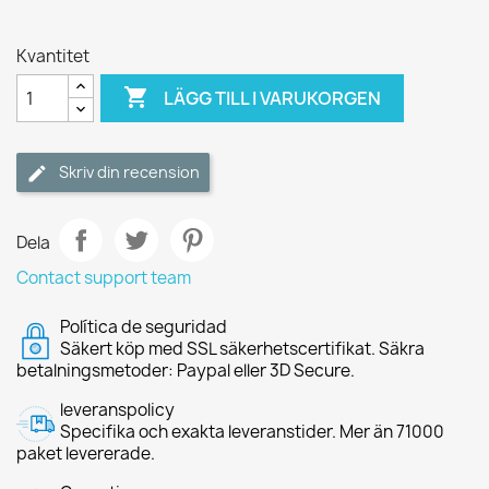
Kvantitet

LÄGG TILL I VARUKORGEN
Skriv din recension
Dela
Contact support team
Política de seguridad
Säkert köp med SSL säkerhetscertifikat. Säkra
betalningsmetoder: Paypal eller 3D Secure.
leveranspolicy
Specifika och exakta leveranstider. Mer än 71000
paket levererade.