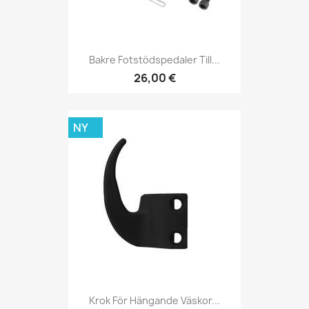
Bakre Fotstödspedaler Till...
26,00 €
NY
Krok För Hängande Väskor...