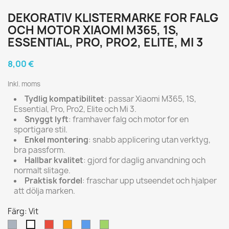
DEKORATIV KLISTERMARKE FOR FALG
OCH MOTOR XIAOMI M365, 1S,
ESSENTIAL, PRO, PRO2, ELITE, MI 3
8,00 €
Inkl. moms
Tydlig kompatibilitet
: passar Xiaomi M365, 1S,
Essential, Pro, Pro2, Elite och Mi 3.
Snyggt lyft
: framhaver falg och motor for en
sportigare stil.
Enkel montering
: snabb applicering utan verktyg,
bra passform.
Hallbar kvalitet
: gjord for daglig anvandning och
normalt slitage.
Praktisk fordel
: fraschar upp utseendet och hjalper
att dölja marken.
Färg: Vit
Grå
Röd
Orange
Blå
Grön
Vit