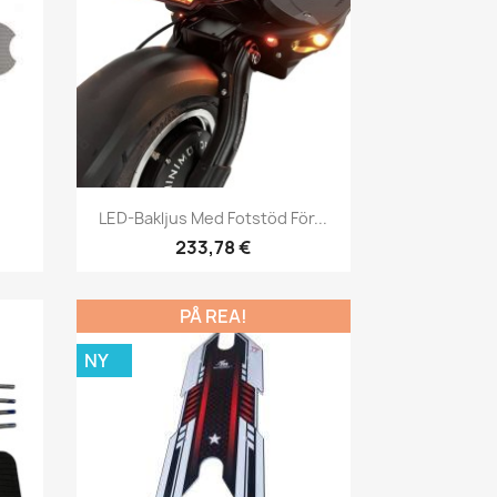
Snabbvy

.
LED-Bakljus Med Fotstöd För...
233,78 €
PÅ REA!
NY