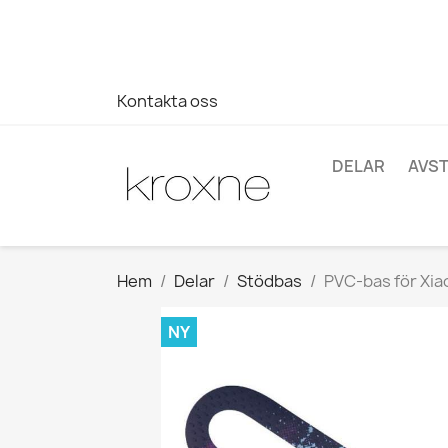
Om du inte har hittat produkten du letar efter eller har fr
696403761
Kontakta oss
DELAR
AVS
Hem
Delar
Stödbas
PVC-bas för Xiao
NY