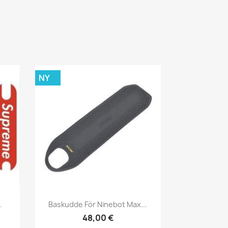
NY
Snabbvy

.
Baskudde För Ninebot Max...
48,00 €