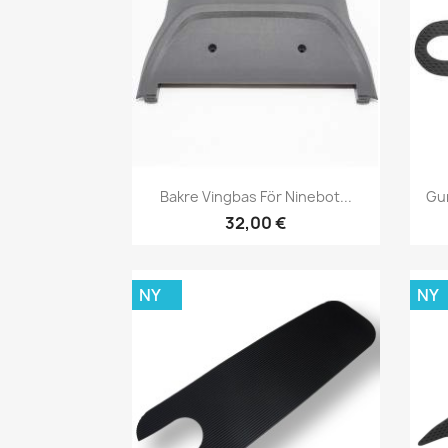
Snabbvy

Bakre Vingbas För Ninebot...
Gum
32,00 €
NY
NY