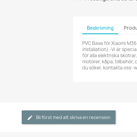
Beskrivning
Produ
PVC Base för Xiaomi M365
installation) -Vi är speci
för alla elektriska skotrar
motorer, kåpa, tillbehör,
du söker, kontakta oss:
Bli först med att skriva en recension