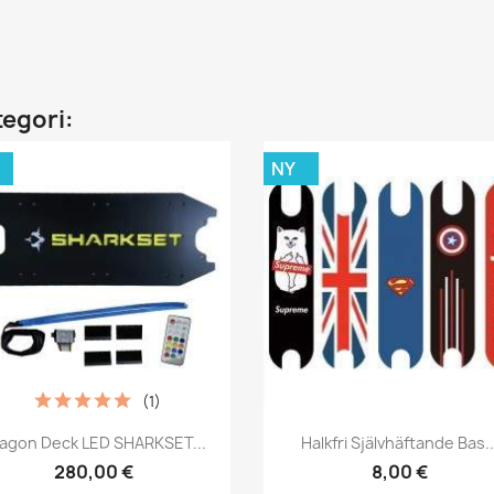
tegori:
NY
(1)
Snabbvy
Snabbvy


agon Deck LED SHARKSET...
Halkfri Självhäftande Bas..
280,00 €
8,00 €