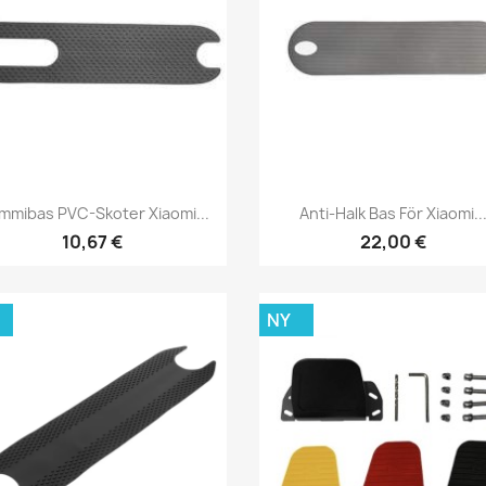
Snabbvy
Snabbvy


mibas PVC-Skoter Xiaomi...
Anti-Halk Bas För Xiaomi..
10,67 €
22,00 €
NY