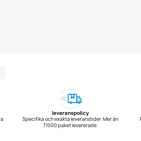
m
kedIn
TikTok
leveranspolicy
ra
Specifika och exakta leveranstider. Mer än
71000 paket levererade.