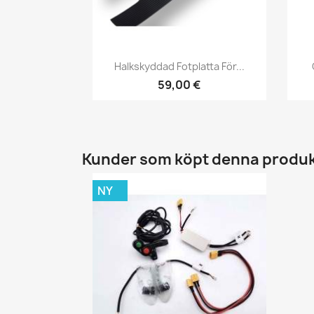
Snabbvy

Halkskyddad Fotplatta För...
59,00 €
Kunder som köpt denna produk
NY