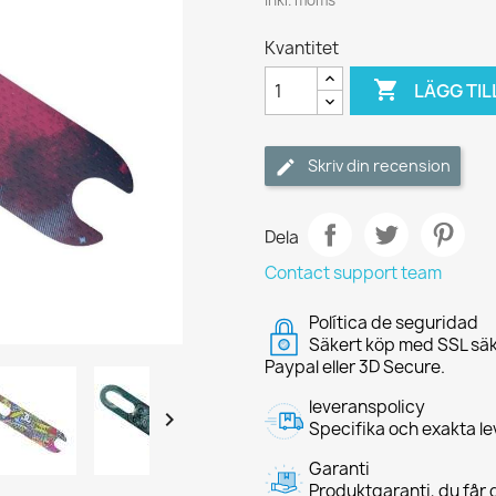
Inkl. moms
Kvantitet

LÄGG TIL
Skriv din recension
Dela
Contact support team
Política de seguridad
Säkert köp med SSL säk
Paypal eller 3D Secure.
leveranspolicy

Specifika och exakta le
Garanti
Produktgaranti, du får d