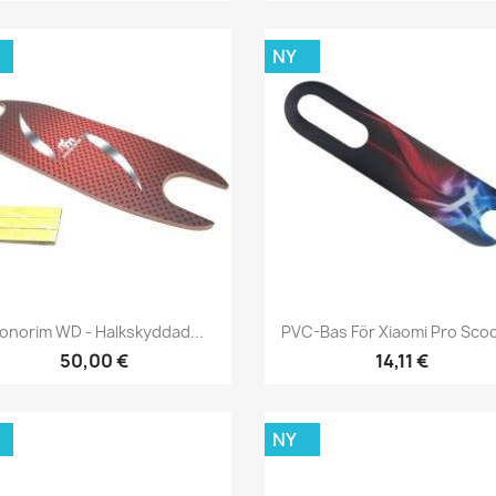
NY
Snabbvy
Snabbvy


onorim WD - Halkskyddad...
PVC-Bas För Xiaomi Pro Sco
50,00 €
14,11 €
NY