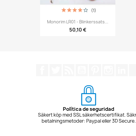
(1)
Snabbvy

Monorim LR01 - Blinkerssats...
50,10 €
Facebook
Twitter
RSS
YouTube
Pinterest
Instagra
Lin
Política de seguridad
Säkert köp med SSL säkerhetscertifikat. Säk
betalningsmetoder: Paypal eller 3D Secure.