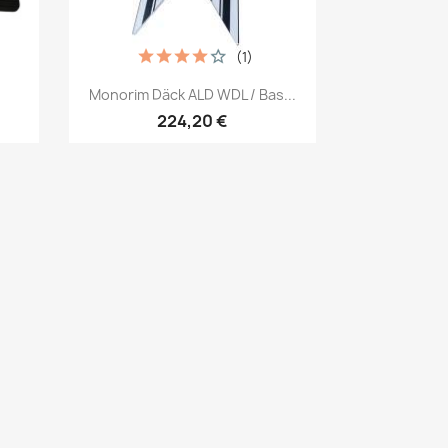
(1)
Snabbvy

Monorim Däck ALD WDL / Bas...
224,20 €