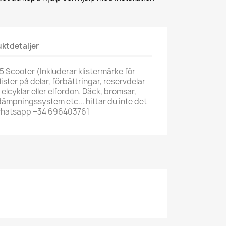
ktdetaljer
 Scooter (Inkluderar klistermärke för
alister på delar, förbättringar, reservdelar
, elcyklar eller elfordon. Däck, bromsar,
 dämpningssystem etc... hittar du inte det
 whatsapp +34 696403761