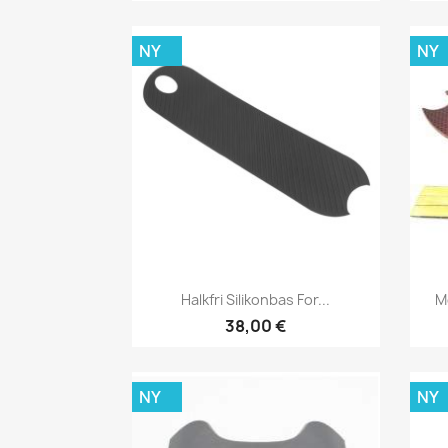
NY
NY
Snabbvy

Halkfri Silikonbas For...
M
38,00 €
NY
NY