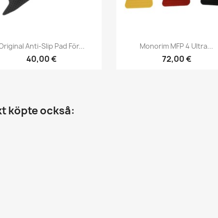
Snabbvy
Snabbvy


Original Anti-Slip Pad För...
Monorim MFP 4 Ultra...
40,00 €
72,00 €
t köpte också: