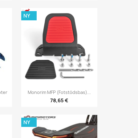
NY
Snabbvy

oter
Monorim MFP (fotstödsbas)...
78,65 €
NY