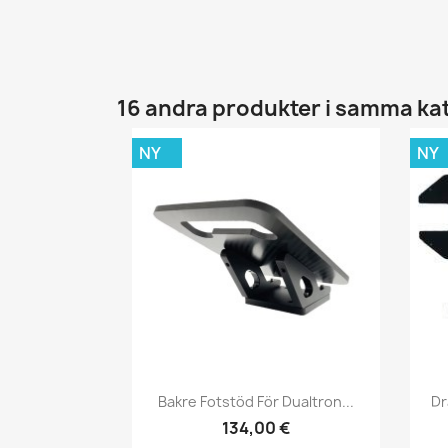
16 andra produkter i samma ka
NY
NY
Snabbvy

Bakre Fotstöd För Dualtron...
Dr
134,00 €