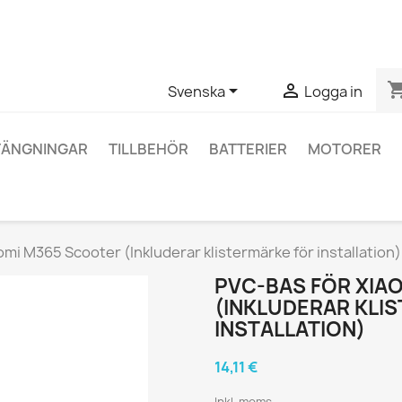
ågor om en specifik produkt kan du kontakta oss via WhatsApp fö
shopping_


Svenska
Logga in
TÄNGNINGAR
TILLBEHÖR
BATTERIER
MOTORER
mi M365 Scooter (Inkluderar klistermärke för installation)
PVC-BAS FÖR XIA
(INKLUDERAR KLI
INSTALLATION)
14,11 €