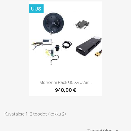
UUS
Monorim Pack U5 X4U Air...
940,00 €
Kuvatakse 1–2 toodet (kokku 2)
Tagasi üles
