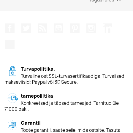
Facebook
Twitter
Rss
YouTube
Pinterest
Instagram
LinkedIn
TikTok
Turvapoliitika.
Turvaline ost SSL-turvasertifikaadiga. Turvalised
makseviisid: Paypal või 3D Secure.
tarnepoliitika
Konkreetsed ja täpsed tarneajad. Tarnitud üle
71000 paki.
Garantii
Toote garantii, saate selle, mida ostsite. Tasuta