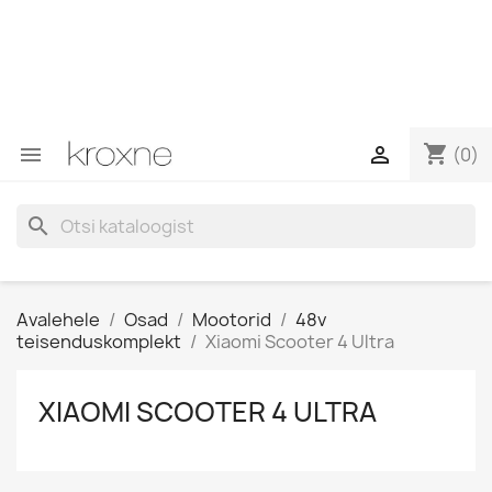
Kui te ei leidnud otsitavat toodet või teil on konkreetse
toote kohta küsimusi, võite oma päringutele kiirema
vastuse saamiseks meiega ühendust võtta WhatsAppi
kaudu --> WhatsApp +34 696403761
shopping_cart


(0)
search
Avalehele
Osad
Mootorid
48v
teisenduskomplekt
Xiaomi Scooter 4 Ultra
XIAOMI SCOOTER 4 ULTRA