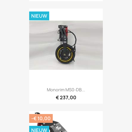
NIEUW
Monorim MS0-DB...
€ 237,00
-€ 10,00
NIEUW