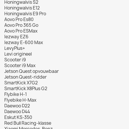
Honingwalvis S2
Honingwalvis E12
Honingwalvis E9 Pro
Aovo Pro Es80
Aovo Pro 365 Go
Aovo Pro ESMax
Iezway EZ6
Iezway E-600 Max
LevyPlus+
Levi origineel
Scooter i9
Scooter i9 Max
Jetson Quest opvouwbaar
Jetson Quest-ridder
SmartKick X7G2
SmartKick X8Plus G2
Flybike H-1
Flyebike H-Max
Daewoo D22
Daewoo D44
Eskut KS-350
Red Bull Racing-klasse
Xiaomi Mercedes-Benz