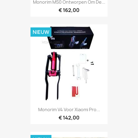
Monorim MS0 Ontworpen Om De...
€ 162,00
NIEUW
Monorim V4 Voor Xiaomi Pro...
€ 142,00