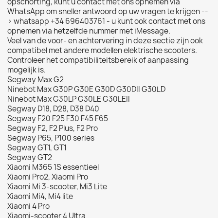
opschorting, kunt u contact met ons opnemen via
WhatsApp om sneller antwoord op uw vragen te krijgen --
> whatsapp +34 696403761 - u kunt ook contact met ons
opnemen via hetzelfde nummer met iMessage.
Veel van de voor- en achtervering in deze sectie zijn ook
compatibel met andere modellen elektrische scooters.
Controleer het compatibiliteitsbereik of aanpassing
mogelijk is.
Segway Max G2
Ninebot Max G30P G30E G30D G30DII G30LD
Ninebot Max G30LP G30LE G30LEII
Segway D18, D28, D38 D40
Segway F20 F25 F30 F45 F65
Segway F2, F2 Plus, F2 Pro
Segway P65, P100 series
Segway GT1, GT1
Segway GT2
Xiaomi M365 1S essentieel
Xiaomi Pro2, Xiaomi Pro
Xiaomi Mi 3-scooter, Mi3 Lite
Xiaomi Mi4, Mi4 lite
Xiaomi 4 Pro
Xiaomi-scooter 4 Ultra