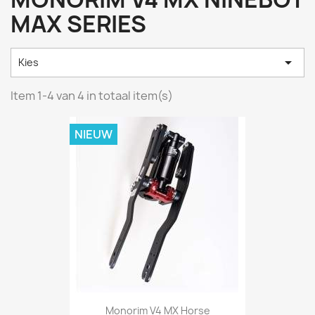
MAX SERIES

Kies
Item 1-4 van 4 in totaal item(s)
NIEUW
Monorim V4 MX Horse