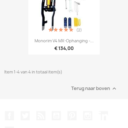
(2)
Monorim V4 MX-Ophanging -...
€ 134,00
Item 1-4 van 4 in totaal item(s)
Terug naar boven

Facebook
Twitter
RSS
YouTube
Pinterest
Instagram
LinkedIn