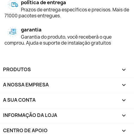
política de entrega
Prazos de entrega específicos e precisos. Mais de
71000 pacotes entregues.
garantia
Garantia do produto, você receberá o que
comprou. Ajuda e suporte de instalação gratuitos
PRODUTOS

A NOSSA EMPRESA

A SUA CONTA

INFORMAÇÃO DA LOJA
keyboard_arrow_down
CENTRO DE APOIO
