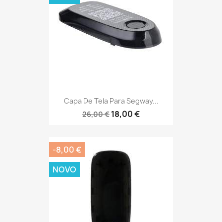
Capa De Tela Para Segway...
18,00 €
26,00 €
-8,00 €
NOVO