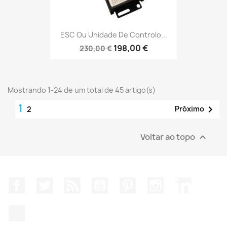
ESC Ou Unidade De Controlo...
198,00 €
230,00 €
Mostrando 1-24 de um total de 45 artigo(s)
1

Próximo
2
Voltar ao topo

Facebook
Twitter
Rss
YouTube
Pinterest
Instagram
LinkedIn
TikTok