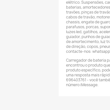
elétrico. Suspensões, c
baterias, amortecedores, 
travões, pinças de travã
cabos de travão, motore
chassis, engate de guar
parafusos, porcas, supor
luzes led, gatilhos, acel
guiador, punhos de guiad
de amortecimento, luz tra
de direção, copos, pneus,
contacte-nos: whatsap
Carregador de bateria pa
encontrou o produto que
produto específico, pod
uma resposta mais rápid
696403761 - você també
número iMessage.