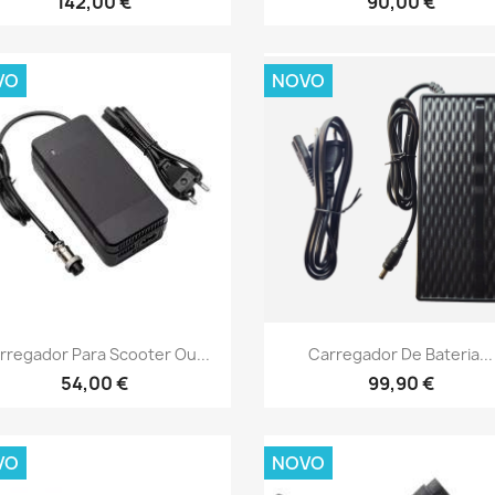
142,00 €
90,00 €
VO
NOVO
Vista rápida
Vista rápida


rregador Para Scooter Ou...
Carregador De Bateria...
54,00 €
99,90 €
VO
NOVO