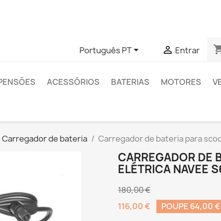
das sobre algum produto específico, pode entrar em contato 
shopping


Português PT
Entrar
PENSÕES
ACESSÓRIOS
BATERIAS
MOTORES
V
Carregador de bateria
Carregador de bateria para scoo
CARREGADOR DE B
ELÉTRICA NAVEE S
180,00 €
116,00 €
POUPE 64,00 €