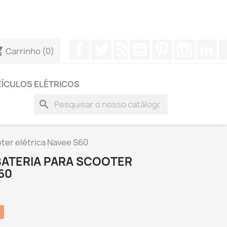
conosco através do WhatsApp para obter uma resposta mais
Facebook
Twitter
Rss
YouTube
Pinterest
Instagr
Li
_cart
Carrinho
(0)
EÍCULOS ELÉTRICOS
search
ter elétrica Navee S60
ATERIA PARA SCOOTER
60