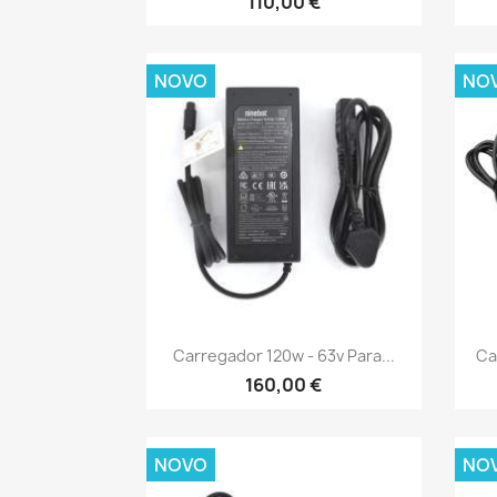
110,00 €
NOVO
NO
Vista rápida

Carregador 120w - 63v Para...
Ca
160,00 €
NOVO
NO