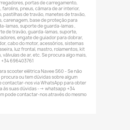
arregadores, portas de carregamento,
farolins, pneus, câmara de ar interior,
o, pastilhas de travão, manetes de travão,
s, carenagem, base de proteção para
da-lamas, suporte de guarda-lamas ,
te de travão, guarda-lamas, suporte,
eradores, engate de guiador para dobrar,
or, cabo do motor, acessórios, sistemas
seira, luz frontal, mastro, rolamentos, kit
 válvulas de ar, etc. Se procura algo mais,
p +34 696403761
ra scooter elétrica Navee S60 - Se não
 procura ou tem dúvidas sobre algum
e contactar-nos via WhatsApp para obter
a às suas dúvidas --> whatsapp +34
m pode contactar-nos através do mesmo