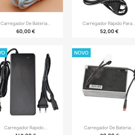
Vista rápida
Vista rápida


Carregador De Bateria...
Carregador Rápido Para..
60,00 €
52,00 €
VO
NOVO
Vista rápida
Vista rápida


Carregador Rapido...
Carregador De Bateria...