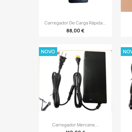
Vista rápida

Carregador De Carga Rápida...
88,00 €
NOVO
NO
Vista rápida

Carregador Mercane...