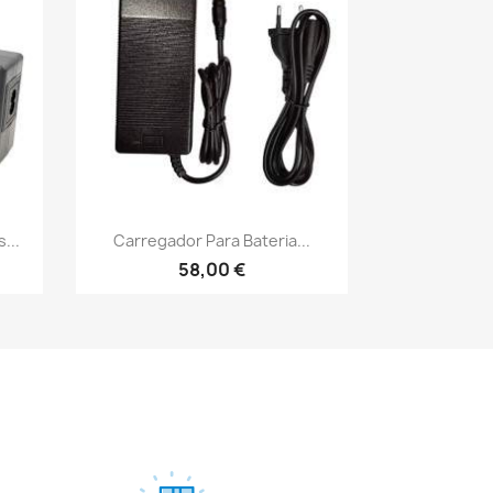
Vista rápida

...
Carregador Para Bateria...
58,00 €