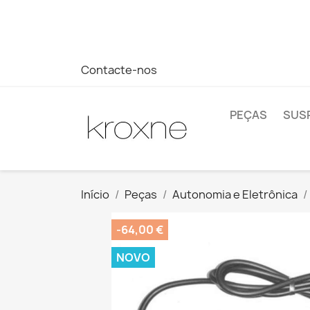
Se você não encontrou o produto que procura ou tem dúvi
rápida às suas dúvidas --> WhatsApp +34 696403761
Contacte-nos
PEÇAS
SUS
Início
Peças
Autonomia e Eletrônica
-64,00 €
NOVO