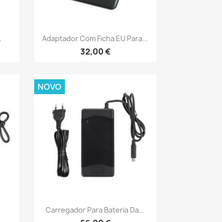
Vista rápida

.
Adaptador Com Ficha EU Para...
32,00 €
NOVO
Vista rápida

Carregador Para Bateria Da...