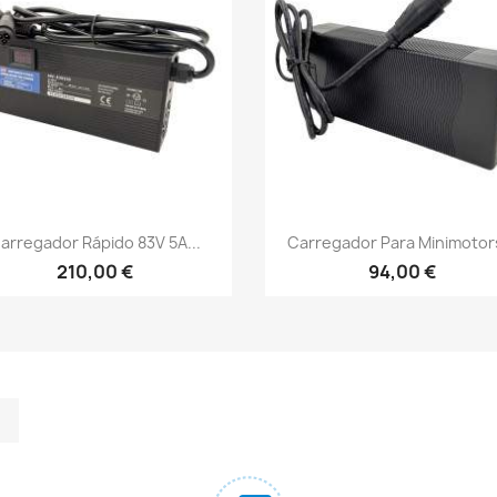
Vista rápida
Vista rápida


arregador Rápido 83V 5A...
Carregador Para Minimotors
210,00 €
94,00 €
m
kedIn
TikTok