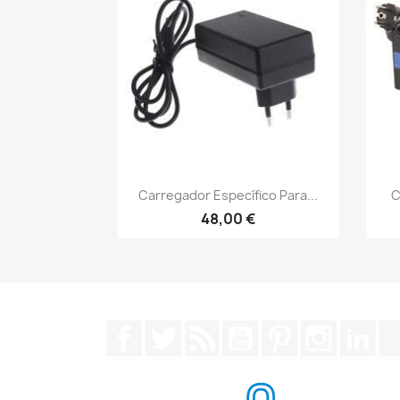
Vista rápida

Carregador Específico Para...
C
48,00 €
Facebook
Twitter
Rss
YouTube
Pinterest
Instagra
Lin