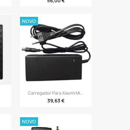
56,00 €
NOVO
Vista rápida

Carregador Para Xiaomi Mi...
39,63 €
NOVO