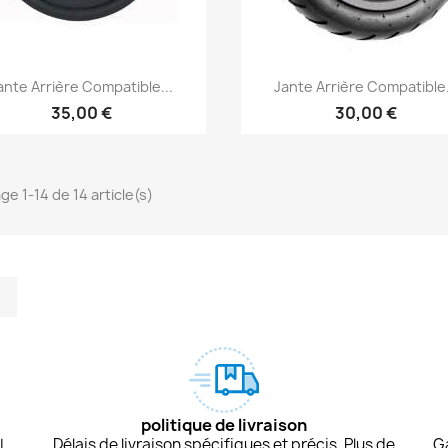
Aperçu rapide
Aperçu rapide


ante Arrière Compatible...
Jante Arrière Compatible.
35,00 €
30,00 €
ge 1-14 de 14 article(s)
m
kedIn
TikTok
politique de livraison
L.
Délais de livraison spécifiques et précis. Plus de
G