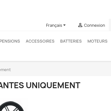
u si vous avez des questions sur un produit spécifique, vous 
6403761


Français
Connexion
PENSIONS
ACCESSOIRES
BATTERIES
MOTEURS
ement
ANTES UNIQUEMENT