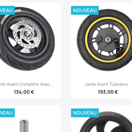
VEAU
NOUVEAU
Aperçu rapide
Aperçu rapide


nte Avant Complète Avec...
Jante Avant Tubeless...
134,00 €
193,00 €
VEAU
NOUVEAU