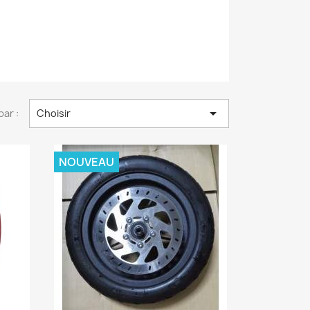

par :
Choisir
NOUVEAU