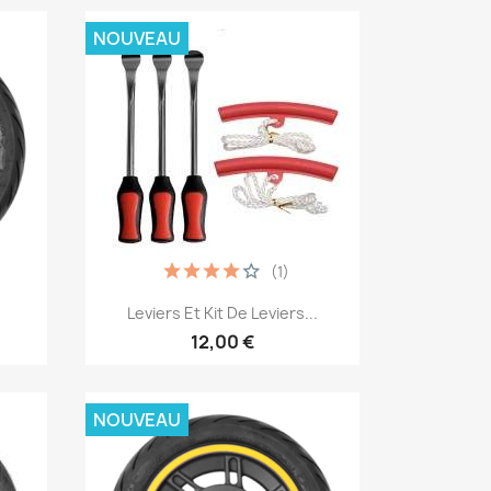
NOUVEAU
(1)
Aperçu rapide

Leviers Et Kit De Leviers...
12,00 €
NOUVEAU