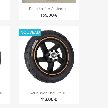
Aperçu rapide

Roue Arrière Ou Jante...
139,00 €
NOUVEAU
Aperçu rapide

...
Roue Avec Pneu Pour...
113,00 €