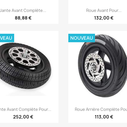
Aperçu rapide
Aperçu rapide


Jante Avant Complète...
Roue Avant Pour...
88,88 €
132,00 €
VEAU
NOUVEAU
Aperçu rapide
Aperçu rapide


nte Avant Complète Pour...
Roue Arrière Complète Pour
252,00 €
113,00 €