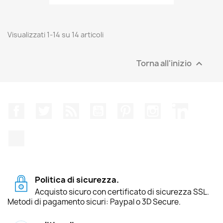
Visualizzati 1-14 su 14 articoli
Torna all'inizio

Facebook
Twitter
Rss
YouTube
Pinterest
Instagram
LinkedIn
TikTok
Politica di sicurezza.
Acquisto sicuro con certificato di sicurezza SSL.
Metodi di pagamento sicuri: Paypal o 3D Secure.