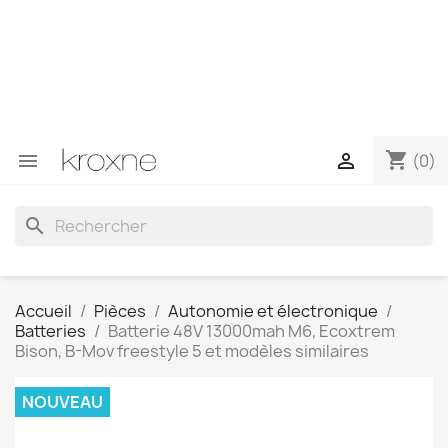
Si vous n'avez pas trouvé le produit que vous recherchez
ou si vous avez des questions sur un produit spécifique,
vous pouvez nous contacter via WhatsApp pour obtenir
une réponse plus rapide à vos questions --> WhatsApp
+34 696403761
shopping_cart


(0)
search
Accueil
Pièces
Autonomie et électronique
Batteries
Batterie 48V 13000mah M6, Ecoxtrem
Bison, B-Mov freestyle 5 et modèles similaires
NOUVEAU