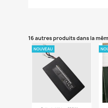
16 autres produits dans la mêm
NOUVEAU
NO
Aperçu rapide
