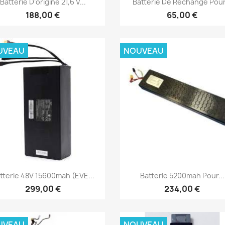
Batterie D’origine 21,6 V...
Batterie De Rechange Pour.
188,00 €
65,00 €
UVEAU
NOUVEAU
Aperçu rapide
Aperçu rapide


tterie 48V 15600mah (EVE...
Batterie 5200mah Pour...
299,00 €
234,00 €
UVEAU
NOUVEAU