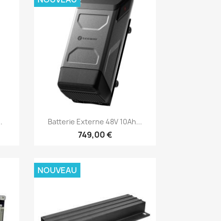
Aperçu rapide

.
Batterie Externe 48V 10Ah...
749,00 €
NOUVEAU