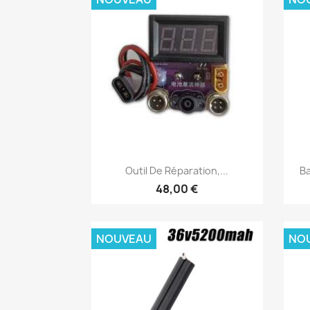
Aperçu rapide

Outil De Réparation,...
Ba
48,00 €
NOUVEAU
NO