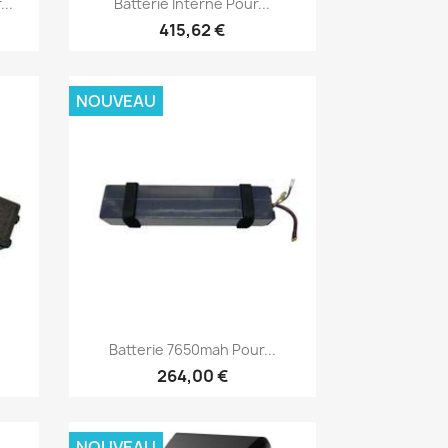
..
Batterie Interne Pour...
415,62 €
NOUVEAU
Aperçu rapide

Batterie 7650mah Pour...
264,00 €
NOUVEAU