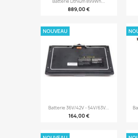
Batterie Lithium 899Wh...
889,00 €
NOUVEAU
NO
Aperçu rapide

Batterie 36V/42V - 54V/63V...
Ba
164,00 €
NOUVEAU
NO