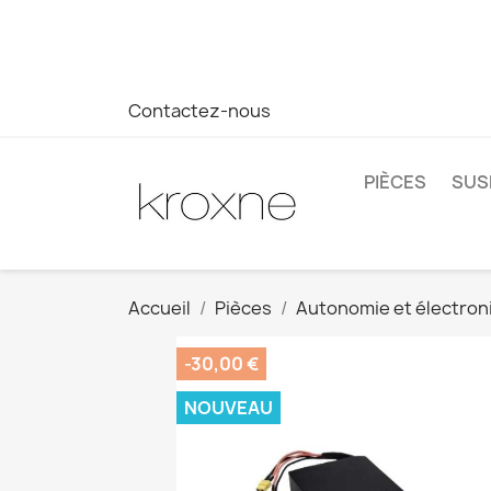
Si vous n'avez pas trouvé le produit que vous recherchez o
réponse plus rapide à vos questions --> WhatsApp +34 69
Contactez-nous
PIÈCES
SUS
Accueil
Pièces
Autonomie et électron
-30,00 €
NOUVEAU