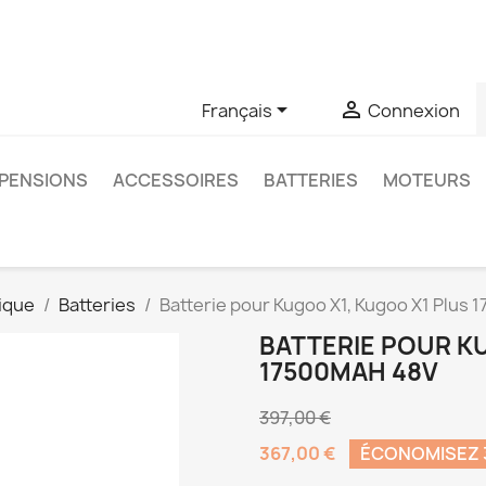
u si vous avez des questions sur un produit spécifique, vous 
6403761


Français
Connexion
PENSIONS
ACCESSOIRES
BATTERIES
MOTEURS
ique
Batteries
Batterie pour Kugoo X1, Kugoo X1 Plus
BATTERIE POUR K
17500MAH 48V
397,00 €
367,00 €
ÉCONOMISEZ 