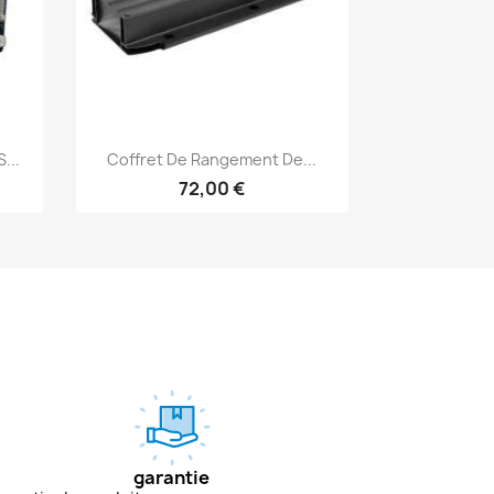
Aperçu rapide

...
Coffret De Rangement De...
72,00 €
garantie