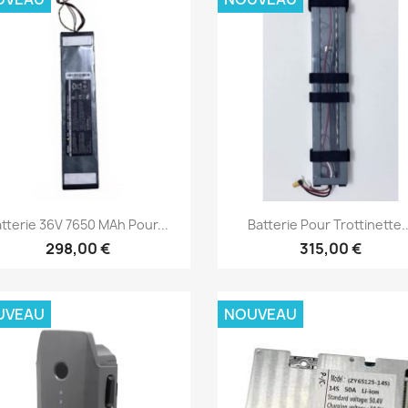
Aperçu rapide
Aperçu rapide


tterie 36V 7650 MAh Pour...
Batterie Pour Trottinette..
298,00 €
315,00 €
UVEAU
NOUVEAU