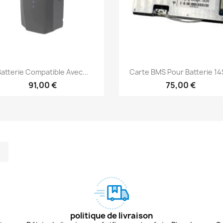
Aperçu rapide
Aperçu rapide


atterie Compatible Avec...
Carte BMS Pour Batterie 14S
91,00 €
75,00 €
m
kedIn
TikTok
politique de livraison