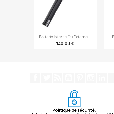
Aperçu rapide

Batterie Interne Ou Externe...
B
140,00 €
Facebook
Twitter
Rss
YouTube
Pinterest
Instagra
Lin
Politique de sécurité.