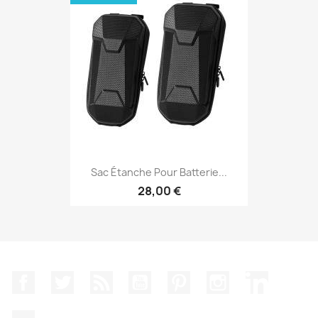
Sac Étanche Pour Batterie...
28,00 €
Facebook
Twitter
Rss
YouTube
Pinterest
Instagram
LinkedIn
TikTok