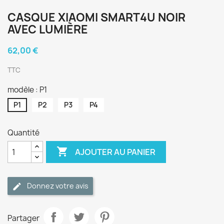
CASQUE XIAOMI SMART4U NOIR
AVEC LUMIÈRE
62,00 €
TTC
modèle : P1
P1
P2
P3
P4
Quantité

AJOUTER AU PANIER
Donnez votre avis
Partager