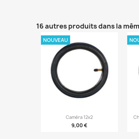
16 autres produits dans la mêm
NOUVEAU
NO
Aperçu rapide

Caméra 12x2
Ch
9,00 €