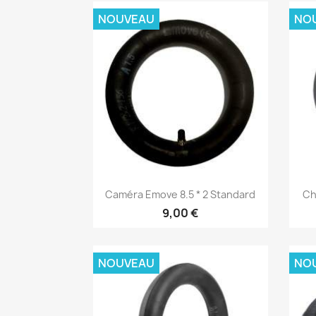
NOUVEAU
NO
Aperçu rapide

Caméra Emove 8.5 * 2 Standard
Ch
9,00 €
NOUVEAU
NO