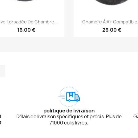
Aperçu rapide
Aperçu rapide


lve Torsadée De Chambre...
Chambre À Air Compatible.
16,00 €
26,00 €
m
kedIn
TikTok
politique de livraison
L.
Délais de livraison spécifiques et précis. Plus de
G
D
71000 colis livrés.