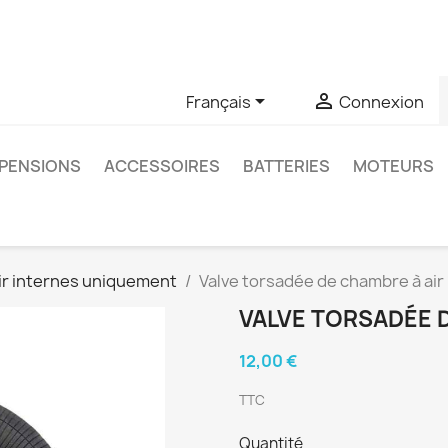
u si vous avez des questions sur un produit spécifique, vous 
6403761


Français
Connexion
PENSIONS
ACCESSOIRES
BATTERIES
MOTEURS
ir internes uniquement
Valve torsadée de chambre à air 
VALVE TORSADÉE D
12,00 €
TTC
Quantité