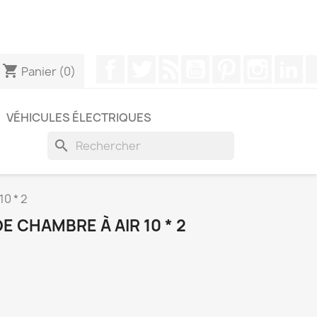
pouvez nous contacter via WhatsApp pour obtenir une
Facebook
Twitter
Rss
YouTube
Pinterest
Instagr
Li
shopping_cart
Panier
(0)
VÉHICULES ÉLECTRIQUES
search
10 * 2
E CHAMBRE À AIR 10 * 2