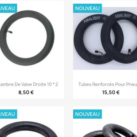
UVEAU
NOUVEAU
Aperçu rapide
Aperçu rapide


ambre De Valve Droite 10 * 2
Tubes Renforcés Pour Pneus
8,50 €
15,50 €
UVEAU
NOUVEAU