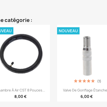
e catégorie :
UVEAU
NOUVEAU
(1)
Aperçu rapide
Aperçu rapide


ambre À Air CST 8 Pouces...
Valve De Gonflage Étanche.
8,00 €
6,00 €