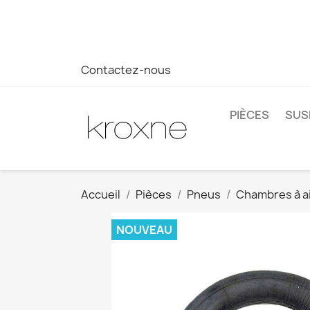
Si vous n'avez pas trouvé le produit que vous recherchez o
réponse plus rapide à vos questions --> WhatsApp +34 69
Contactez-nous
PIÈCES
SUS
Accueil
Pièces
Pneus
Chambres à a
NOUVEAU