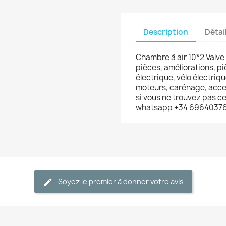
Description
Détai
Chambre à air 10*2 Valv
pièces, améliorations, p
électrique, vélo électriqu
moteurs, carénage, acces
si vous ne trouvez pas c
whatsapp +34 6964037
Soyez le premier à donner votre avis