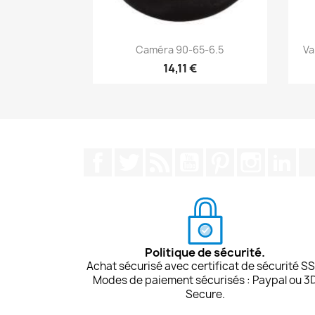
Aperçu rapide

Caméra 90-65-6.5
Va
14,11 €
Facebook
Twitter
Rss
YouTube
Pinterest
Instagra
Lin
Politique de sécurité.
Achat sécurisé avec certificat de sécurité SS
Modes de paiement sécurisés : Paypal ou 3
Secure.