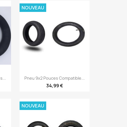
NOUVEAU
Aperçu rapide

...
Pneu 9x2 Pouces Compatible...
34,99 €
NOUVEAU