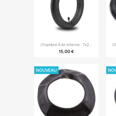
Aperçu rapide

Chambre À Air Interne - 7x2...
Ch
15,00 €
NOUVEAU
NO