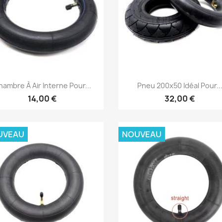
Aperçu rapide
Aperçu rapide


ambre À Air Interne Pour...
Pneu 200x50 Idéal Pour..
14,00 €
32,00 €
UVEAU
NOUVEAU