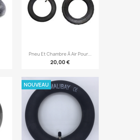
Aperçu rapide

.
Pneu Et Chambre À Air Pour...
20,00 €
NOUVEAU