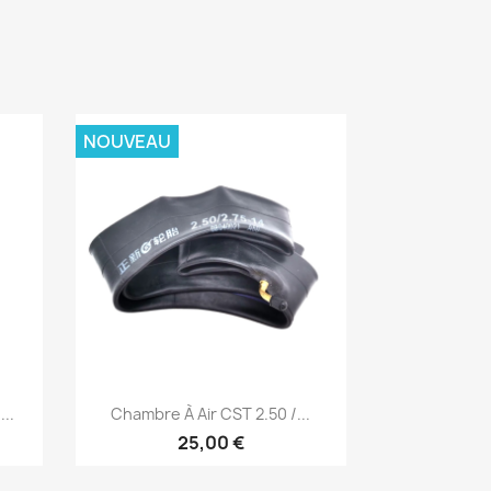
NOUVEAU
Aperçu rapide

..
Chambre À Air CST 2.50 /...
25,00 €