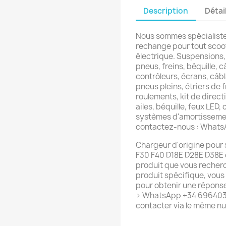
Description
Détai
Nous sommes spécialiste
rechange pour tout scoot
électrique. Suspensions,
pneus, freins, béquille, c
contrôleurs, écrans, câb
pneus pleins, étriers de f
roulements, kit de directi
ailes, béquille, feux LED,
systèmes d'amortissemen
contactez-nous : What
Chargeur d'origine pour
F30 F40 D18E D28E D38E ou
produit que vous recherc
produit spécifique, vou
pour obtenir une réponse
> WhatsApp +34 6964037
contacter via le même n