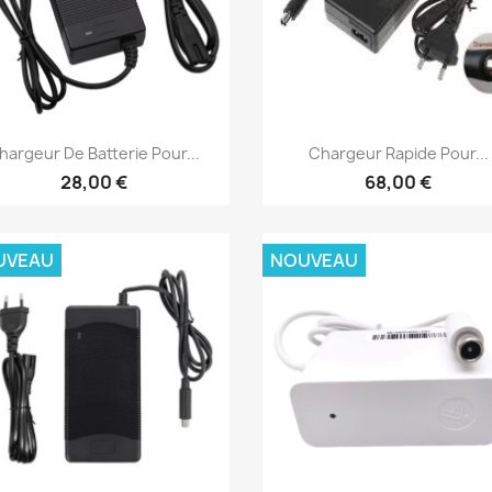
Aperçu rapide
Aperçu rapide


hargeur De Batterie Pour...
Chargeur Rapide Pour...
28,00 €
68,00 €
UVEAU
NOUVEAU