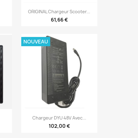
Aperçu rapide

ORIGINAL Chargeur Scooter...
61,66 €
NOUVEAU
Aperçu rapide

Chargeur DYU 48V Avec...
102,00 €