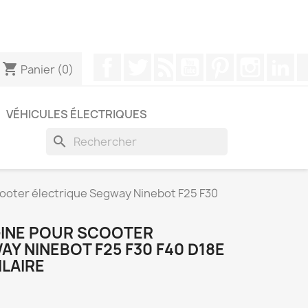
pouvez nous contacter via WhatsApp pour obtenir une
Facebook
Twitter
Rss
YouTube
Pinterest
Instagr
Li
shopping_cart
Panier
(0)
VÉHICULES ÉLECTRIQUES
search
cooter électrique Segway Ninebot F25 F30
GINE POUR SCOOTER
Y NINEBOT F25 F30 F40 D18E
ILAIRE