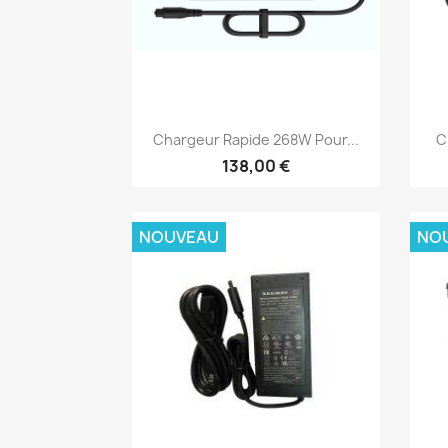
Aperçu rapide

Chargeur Rapide 268W Pour...
C
138,00 €
NOUVEAU
NO