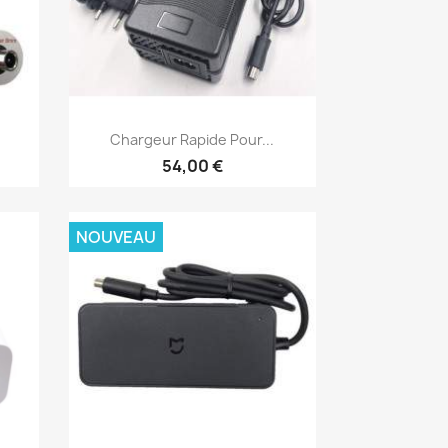
Aperçu rapide

Chargeur Rapide Pour...
54,00 €
NOUVEAU