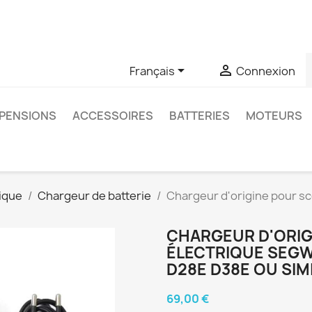
u si vous avez des questions sur un produit spécifique, vous 
6403761


Français
Connexion
PENSIONS
ACCESSOIRES
BATTERIES
MOTEURS
ique
Chargeur de batterie
Chargeur d'origine pour s
CHARGEUR D'ORI
ÉLECTRIQUE SEGWA
D28E D38E OU SIM
69,00 €