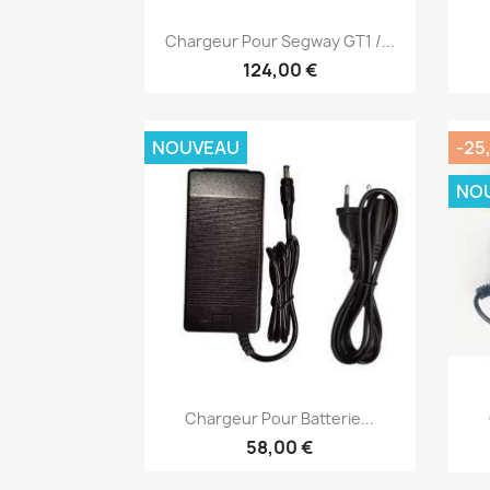
Aperçu rapide

Chargeur Pour Segway GT1 /...
124,00 €
NOUVEAU
-25
NO
Aperçu rapide

Chargeur Pour Batterie...
58,00 €