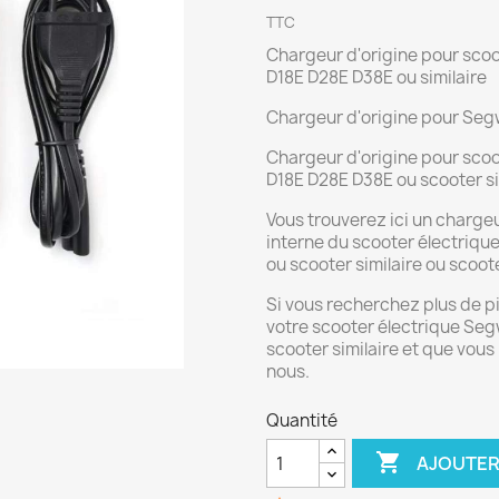
TTC
Chargeur d'origine pour sco
D18E D28E D38E ou similaire
Chargeur d'origine pour Segw
Chargeur d'origine pour sco
D18E D28E D38E ou scooter si
Vous trouverez ici un charge
interne du scooter électriq
ou scooter similaire ou scoote
Si vous recherchez plus de 
votre scooter électrique Se
scooter similaire et que vous
nous.
Quantité

AJOUTER