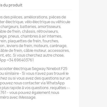
ls du produit
s des pièces, améliorations, pièces de
er électrique, vélo électrique ou véhicule
 chargeurs, batteries, amortisseurs,
âble de frein, châssis, rétroviseurs,
lage, pneus, chambres à air internes,
rein, plaquettes de frein, fourches,
on , leviers de frein, moteurs, carénage,
 câble de frein, câble moteur, accessoires,
t, etc. Si vous cherchez autre chose,
sApp +34 696403761
 scooter électrique Segway Ninebot F25
 similaire - Si vous n'avez pas trouvé le
hez ou si vous avez des questions sur un
s pouvez nous contacter via WhatsApp
 plus rapide à vos questions .requêtes --
61 - vous pouvez également nous
uméro avec iMessage.