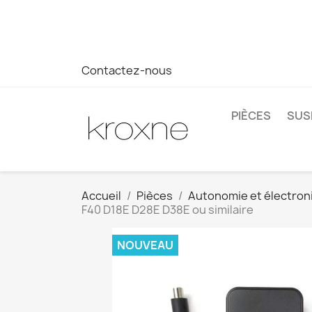
Si vous n'avez pas trouvé le produit que vous recherchez o
réponse plus rapide à vos questions --> WhatsApp +34 69
Contactez-nous
PIÈCES
SUS
Accueil
Pièces
Autonomie et électron
F40 D18E D28E D38E ou similaire
NOUVEAU