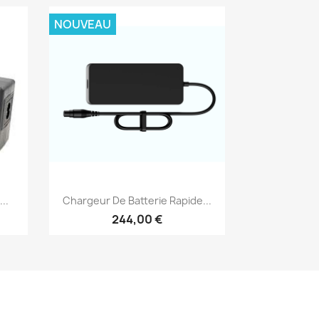
NOUVEAU
Aperçu rapide

..
Chargeur De Batterie Rapide...
244,00 €