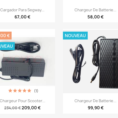
Aperçu rapide
Aperçu rapide


Cargador Para Segway...
Chargeur De Batterie...
67,00 €
58,00 €
,00 €
NOUVEAU
UVEAU
(1)
Aperçu rapide
Aperçu rapide


Chargeur Pour Scooter...
Chargeur De Batterie...
209,00 €
99,90 €
234,00 €