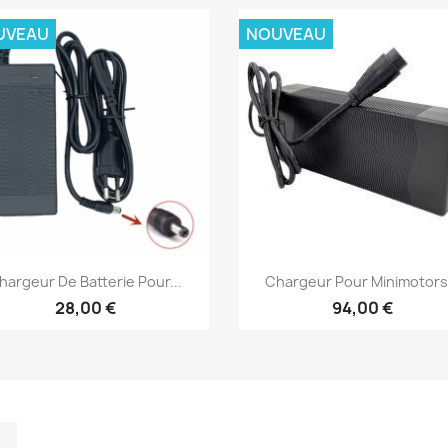
UVEAU
NOUVEAU
Aperçu rapide
Aperçu rapide


hargeur De Batterie Pour...
Chargeur Pour Minimotors.
28,00 €
94,00 €
m
kedIn
TikTok