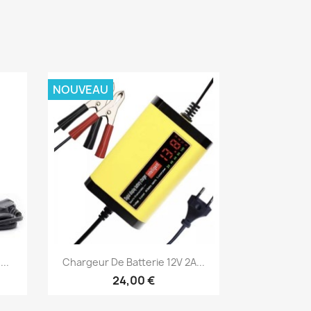
NOUVEAU
Aperçu rapide

..
Chargeur De Batterie 12V 2A...
24,00 €