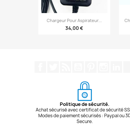
Aperçu rapide

Chargeur Pour Aspirateur...
Ch
34,00 €
Facebook
Twitter
Rss
YouTube
Pinterest
Instagra
Lin
Politique de sécurité.
Achat sécurisé avec certificat de sécurité SS
Modes de paiement sécurisés : Paypal ou 3
Secure.