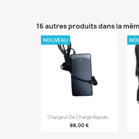
16 autres produits dans la mêm
NOUVEAU
NO
Aperçu rapide

Chargeur De Charge Rapide...
88,00 €