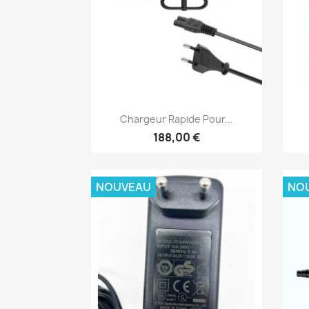
Aperçu rapide

Chargeur Rapide Pour...
188,00 €
NOUVEAU
NO