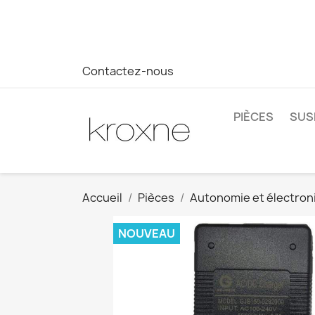
Si vous n'avez pas trouvé le produit que vous recherchez o
réponse plus rapide à vos questions --> WhatsApp +34 69
Contactez-nous
PIÈCES
SUS
Accueil
Pièces
Autonomie et électron
NOUVEAU