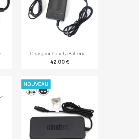
Aperçu rapide

...
Chargeur Pour La Batterie...
42,00 €
NOUVEAU