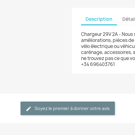
Description
Détai
Chargeur 29V 2A - Nous 
améliorations, pièces de
vélo électrique ou véhicu
carénage, accessoires, s
ne trouvez pas ce que v
+34 696403761
Soyez le premier à donner votre avis