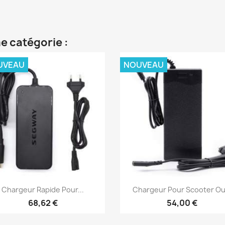
e catégorie :
UVEAU
NOUVEAU
Aperçu rapide
Aperçu rapide


Chargeur Rapide Pour...
Chargeur Pour Scooter Ou.
68,62 €
54,00 €