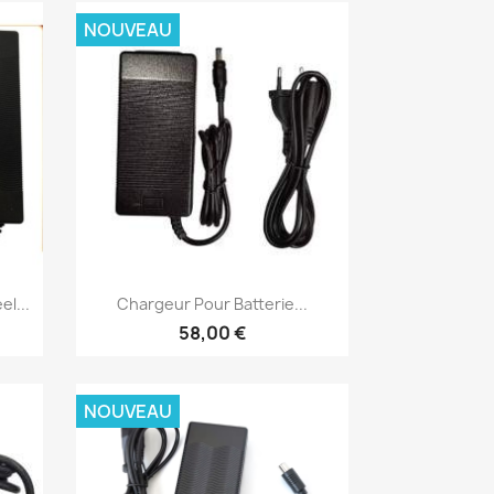
NOUVEAU
Aperçu rapide

l...
Chargeur Pour Batterie...
58,00 €
NOUVEAU