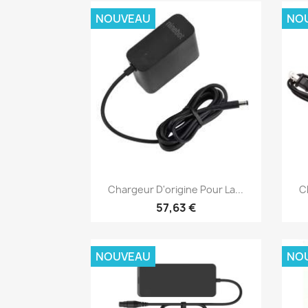
NOUVEAU
NO
Aperçu rapide

Chargeur D'origine Pour La...
C
57,63 €
NOUVEAU
NO