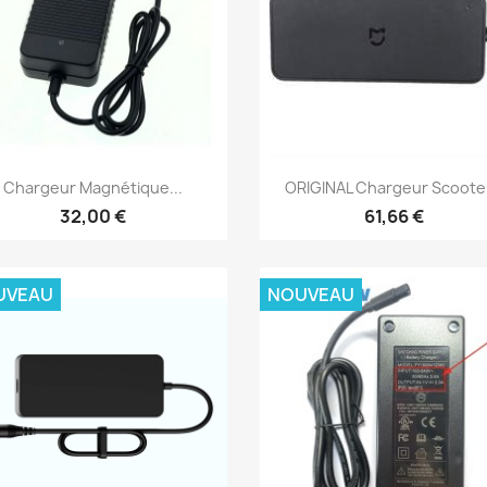
Aperçu rapide
Aperçu rapide


Chargeur Magnétique...
ORIGINAL Chargeur Scooter
32,00 €
61,66 €
UVEAU
NOUVEAU