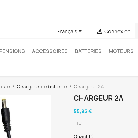
u si vous avez des questions sur un produit spécifique, vous 
6403761


Français
Connexion
PENSIONS
ACCESSOIRES
BATTERIES
MOTEURS
ique
Chargeur de batterie
Chargeur 2A
CHARGEUR 2A
55,92 €
TTC
Quantité