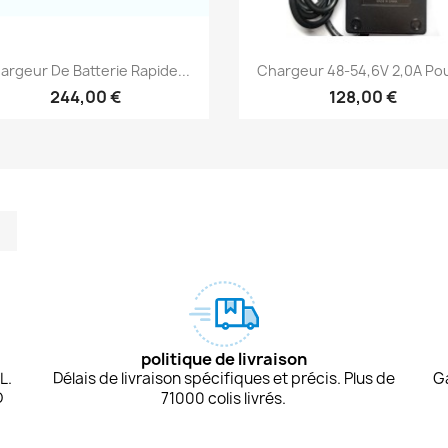
Aperçu rapide
Aperçu rapide


argeur De Batterie Rapide...
Chargeur 48-54,6V 2,0A Pour
244,00 €
128,00 €
m
kedIn
TikTok
politique de livraison
L.
Délais de livraison spécifiques et précis. Plus de
G
D
71000 colis livrés.