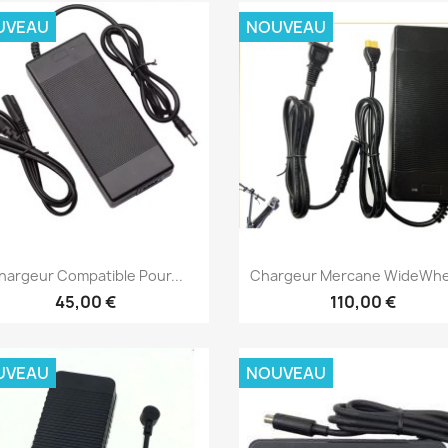
UVEAU
NOUVEAU
Aperçu rapide
Aperçu rapide


hargeur Compatible Pour...
Chargeur Mercane WideWhee
45,00 €
110,00 €
UVEAU
NOUVEAU