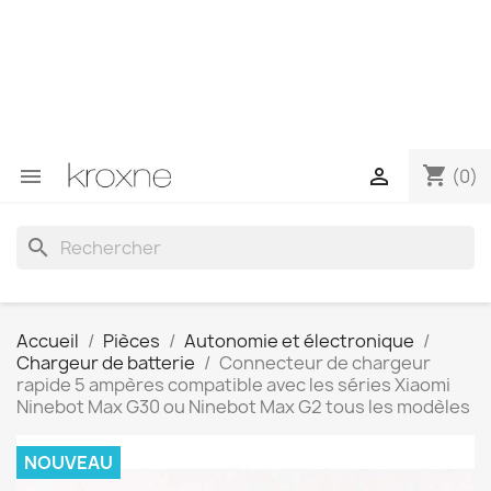
Si vous n'avez pas trouvé le produit que vous recherchez
ou si vous avez des questions sur un produit spécifique,
vous pouvez nous contacter via WhatsApp pour obtenir
une réponse plus rapide à vos questions --> WhatsApp
+34 696403761
shopping_cart


(0)
search
Accueil
Pièces
Autonomie et électronique
Chargeur de batterie
Connecteur de chargeur
rapide 5 ampères compatible avec les séries Xiaomi
Ninebot Max G30 ou Ninebot Max G2 tous les modèles
NOUVEAU