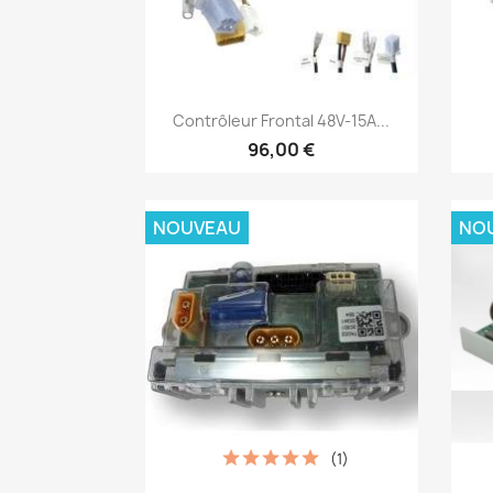
Aperçu rapide

Contrôleur Frontal 48V-15A...
96,00 €
NOUVEAU
NO
(1)