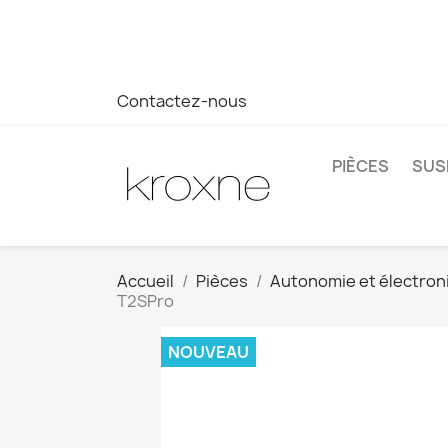
Si vous n'avez pas trouvé le produit que vous recherchez o
réponse plus rapide à vos questions --> WhatsApp +34 69
Contactez-nous
PIÈCES
SUS
Accueil
Pièces
Autonomie et électron
T2SPro
NOUVEAU