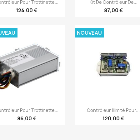
Aperçu rapide
Aperçu rapide


ntrôleur Pour Trottinette...
Kit De Contrôleur De...
124,00 €
87,00 €
UVEAU
NOUVEAU
Aperçu rapide
Aperçu rapide


ntrôleur Pour Trottinette...
Contrôleur Illimité Pour...
86,00 €
120,00 €