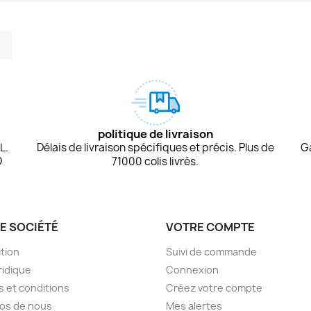
m
kedIn
TikTok
politique de livraison
L.
Délais de livraison spécifiques et précis. Plus de
G
D
71000 colis livrés.
E SOCIÉTÉ
VOTRE COMPTE
tion
Suivi de commande
ridique
Connexion
 et conditions
Créez votre compte
os de nous
Mes alertes