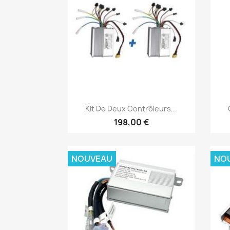
Aperçu rapide

Kit De Deux Contrôleurs...
198,00 €
NOUVEAU
NO