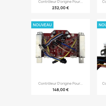
Aperçu rapide

Contrôleur D'origine Pour...
Co
232,00 €
NOUVEAU
NO
Aperçu rapide

Contrôleur D'origine Pour...
Co
148,00 €