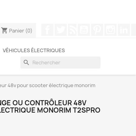
pouvez nous contacter via WhatsApp pour obtenir une
Facebook
Twitter
Rss
YouTube
Pinterest
Instagr
Li
shopping_cart
Panier
(0)
VÉHICULES ÉLECTRIQUES
search
eur 48v pour scooter électrique monorim
NGE OU CONTRÔLEUR 48V
LECTRIQUE MONORIM T2SPRO