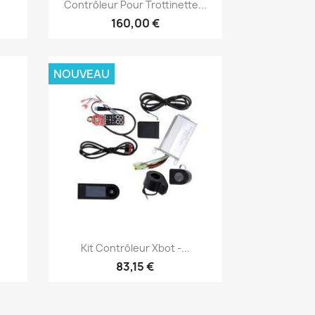
Aperçu rapide

Contrôleur Pour Trottinette...
160,00 €
NOUVEAU
Aperçu rapide

Kit Contrôleur Xbot -...
83,15 €