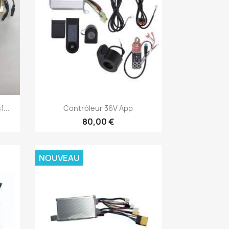
Aperçu rapide

...
Contrôleur 36V App
80,00 €
NOUVEAU