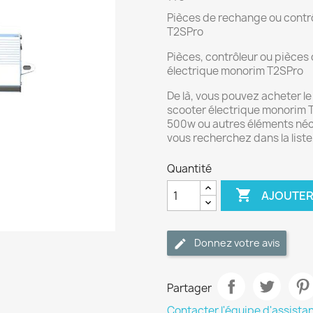
Pièces de rechange ou contr
T2SPro
Pièces, contrôleur ou pièces
électrique monorim T2SPro
De là, vous pouvez acheter l
scooter électrique monorim T
500w ou autres éléments néce
vous recherchez dans la list
Quantité

AJOUTER
Donnez votre avis
Partager
Contacter l'équipe d'assista