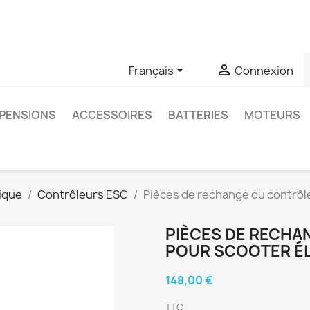
u si vous avez des questions sur un produit spécifique, vous 
6403761


Français
Connexion
PENSIONS
ACCESSOIRES
BATTERIES
MOTEURS
ique
Contrôleurs ESC
Pièces de rechange ou contrôl
PIÈCES DE RECHA
POUR SCOOTER É
148,00 €
TTC