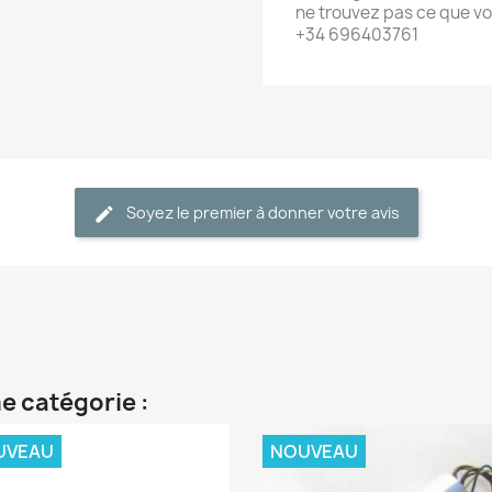
ne trouvez pas ce que v
+34 696403761
Soyez le premier à donner votre avis
e catégorie :
UVEAU
NOUVEAU