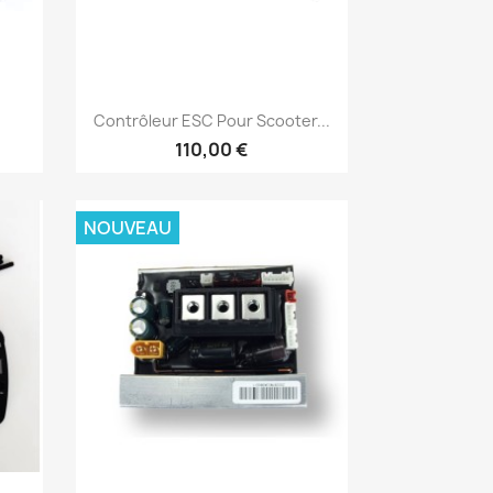
Aperçu rapide

Contrôleur ESC Pour Scooter...
110,00 €
NOUVEAU