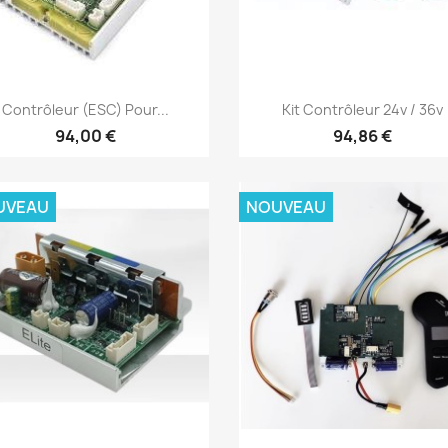
Aperçu rapide
Aperçu rapide


Contrôleur (ESC) Pour...
Kit Contrôleur 24v / 36v
94,00 €
94,86 €
UVEAU
NOUVEAU