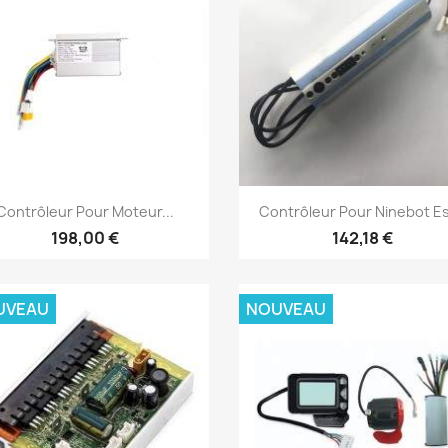
Aperçu rapide
Aperçu rapide


Contrôleur Pour Moteur...
Contrôleur Pour Ninebot Es1
198,00 €
142,18 €
UVEAU
NOUVEAU