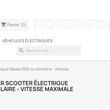
pouvez nous contacter via WhatsApp pour obtenir une
Facebook
Twitter
Rss
YouTube
Pinterest
Instagr
Li
shopping_cart
Panier
(0)
VÉHICULES ÉLECTRIQUES
search
ique Navee S65 ou similaire - vitesse
R SCOOTER ÉLECTRIQUE
ILAIRE - VITESSE MAXIMALE