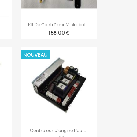
Aperçu rapide

.
Kit De Contrôleur Minirobot...
168,00 €
NOUVEAU
Aperçu rapide

Contrôleur D'origine Pour...