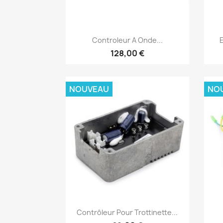
Aperçu rapide

Controleur A Onde...
E
128,00 €
NOUVEAU
NO
Aperçu rapide

Contrôleur Pour Trottinette...