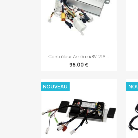
Aperçu rapide

Contrôleur Arrière 48V-21A...
96,00 €
NOUVEAU
NO