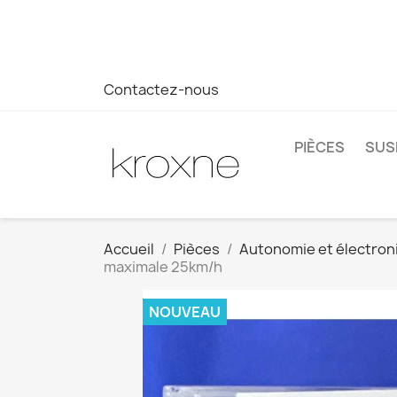
Si vous n'avez pas trouvé le produit que vous recherchez o
réponse plus rapide à vos questions --> WhatsApp +34 69
Contactez-nous
PIÈCES
SUS
Accueil
Pièces
Autonomie et électron
maximale 25km/h
NOUVEAU