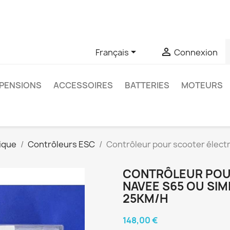
u si vous avez des questions sur un produit spécifique, vous 
6403761


Français
Connexion
PENSIONS
ACCESSOIRES
BATTERIES
MOTEURS
ique
Contrôleurs ESC
Contrôleur pour scooter électr
CONTRÔLEUR POU
NAVEE S65 OU SIM
25KM/H
148,00 €