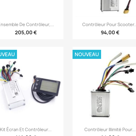
Aperçu rapide
Aperçu rapide


nsemble De Contrôleur,...
Contrôleur Pour Scooter..
205,00 €
94,00 €
UVEAU
NOUVEAU
Aperçu rapide
Aperçu rapide


Kit Écran Et Contrôleur...
Contrôleur Illimité Pour...