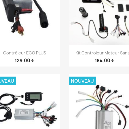
Aperçu rapide
Aperçu rapide


Contrôleur ECO PLUS
Kit Controleur Moteur Sans
129,00 €
184,00 €
UVEAU
NOUVEAU