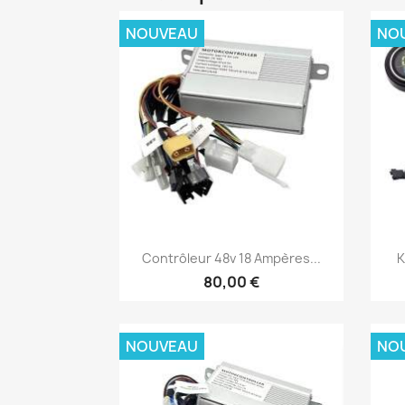
NOUVEAU
NO
Aperçu rapide

Contrôleur 48v 18 Ampères...
K
80,00 €
NOUVEAU
NO