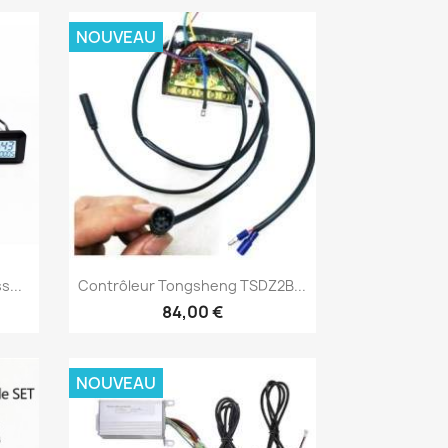
NOUVEAU
Aperçu rapide

s...
Contrôleur Tongsheng TSDZ2B...
84,00 €
NOUVEAU