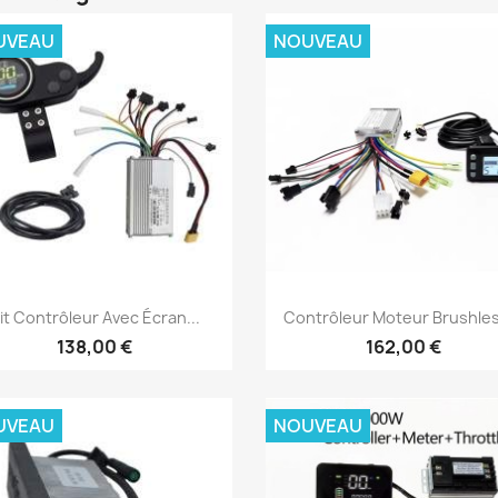
UVEAU
NOUVEAU
Aperçu rapide
Aperçu rapide


it Contrôleur Avec Écran...
Contrôleur Moteur Brushles
138,00 €
162,00 €
UVEAU
NOUVEAU