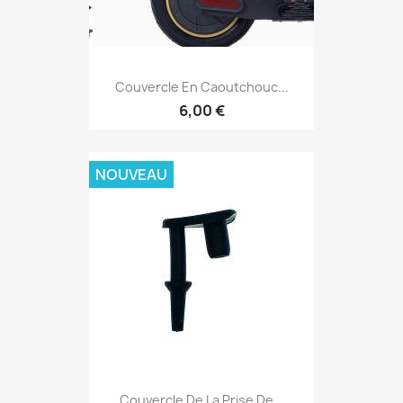
Couvercle En Caoutchouc...
6,00 €
NOUVEAU
Couvercle De La Prise De...