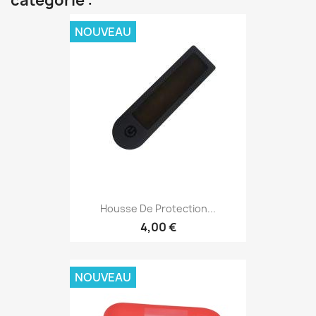
catégorie :
NOUVEAU
Housse De Protection...
4,00 €
NOUVEAU