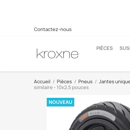
Si vous n'avez pas trouvé le produit que vous recherchez o
réponse plus rapide à vos questions --> WhatsApp +34 69
Contactez-nous
PIÈCES
SUS
Accueil
Pièces
Pneus
Jantes uniqu
similaire - 10x2,5 pouces
NOUVEAU