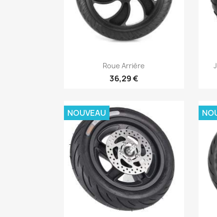
Aperçu rapide

Roue Arrière
36,29 €
NOUVEAU
NO