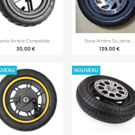
Aperçu rapide
Aperçu rapide


Jante Arrière Compatible...
Roue Arrière Ou Jante...
30,00 €
139,00 €
UVEAU
NOUVEAU