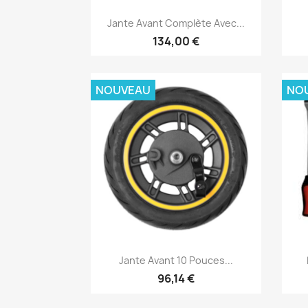
Aperçu rapide

Jante Avant Complète Avec...
134,00 €
NOUVEAU
NO
Aperçu rapide

Jante Avant 10 Pouces...
96,14 €