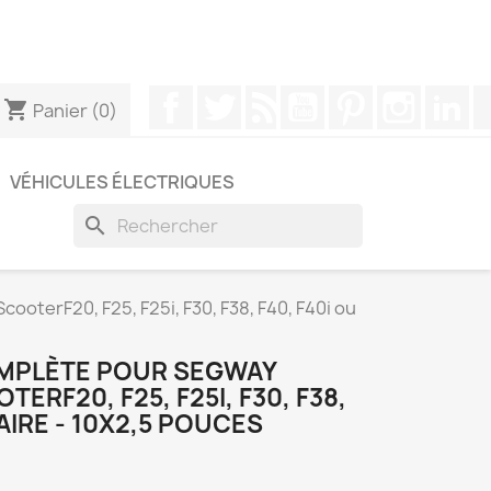
pouvez nous contacter via WhatsApp pour obtenir une
Facebook
Twitter
Rss
YouTube
Pinterest
Instagr
Li
shopping_cart
Panier
(0)
VÉHICULES ÉLECTRIQUES
search
oterF20, F25, F25i, F30, F38, F40, F40i ou
OMPLÈTE POUR SEGWAY
ERF20, F25, F25I, F30, F38,
LAIRE - 10X2,5 POUCES