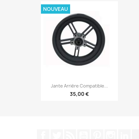
NOUVEAU
Aperçu rapide

Jante Arrière Compatible...
35,00 €
Facebook
Twitter
Rss
YouTube
Pinterest
Instagra
Lin