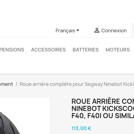
u si vous avez des questions sur un produit spécifique, vous 
6403761


Français
Connexion
PENSIONS
ACCESSOIRES
BATTERIES
MOTEURS
ement
Roue arrière complète pour Segway Ninebot KickSco
ROUE ARRIÈRE C
NINEBOT KICKSCOOT
F40, F40I OU SIMI
113,00 €