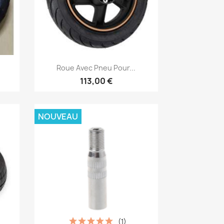
Aperçu rapide

Roue Avec Pneu Pour...
113,00 €
NOUVEAU
(1)