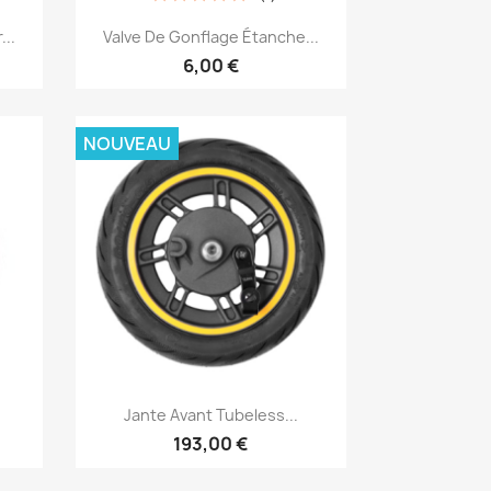
Aperçu rapide

...
Valve De Gonflage Étanche...
6,00 €
NOUVEAU
Aperçu rapide

Jante Avant Tubeless...
193,00 €