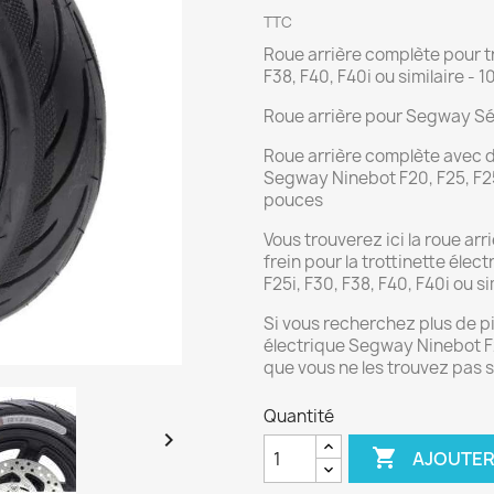
TTC
Roue arrière complète pour t
F38, F40, F40i ou similaire - 
Roue arrière pour Segway Sér
Roue arrière complète avec d
Segway Ninebot F20, F25, F25i
pouces
Vous trouverez ici la roue ar
frein pour la trottinette éle
F25i, F30, F38, F40, F40i ou si
Si vous recherchez plus de pi
électrique Segway Ninebot F20
que vous ne les trouvez pas s
Quantité


AJOUTER