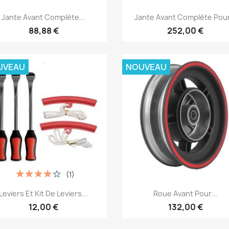
Aperçu rapide
Aperçu rapide


Jante Avant Complète...
Jante Avant Complète Pour
88,88 €
252,00 €
UVEAU
NOUVEAU
(1)
Aperçu rapide
Aperçu rapide


Leviers Et Kit De Leviers...
Roue Avant Pour...
12,00 €
132,00 €