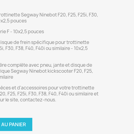
rottinette Segway Ninebot F20, F25, F25i, F30,
10x2,5 pouces
ie F - 10x2,5 pouces
isque de frein spécifique pour trottinette
, F30, F38, F40, F40i ou similaire - 10x2,5
rière complète avec pneu, jante et disque de
ctrique Segway Ninebot kickscooter F20, F25,
milaire
èces et d'accessoires pour votre trottinette
, F25, F25i, F30, F38, F40, F40i ou similaire et
ur le site, contactez-nous.
 AU PANIER