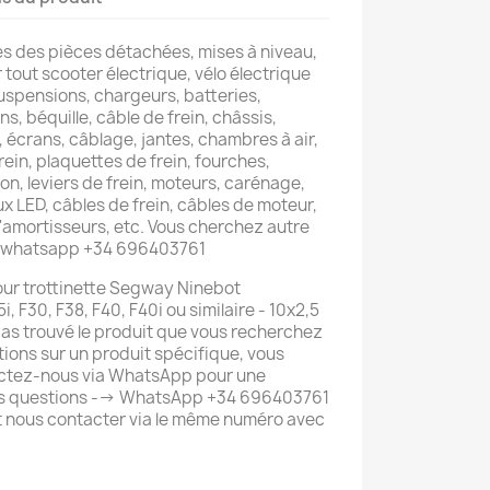
s des pièces détachées, mises à niveau,
tout scooter électrique, vélo électrique
Suspensions, chargeurs, batteries,
s, béquille, câble de frein, châssis,
, écrans, câblage, jantes, chambres à air,
rein, plaquettes de frein, fourches,
ion, leviers de frein, moteurs, carénage,
x LED, câbles de frein, câbles de moteur,
amortisseurs, etc. Vous cherchez autre
: whatsapp +34 696403761
our trottinette Segway Ninebot
, F30, F38, F40, F40i ou similaire - 10x2,5
pas trouvé le produit que vous recherchez
tions sur un produit spécifique, vous
ctez-nous via WhatsApp pour une
os questions --> WhatsApp +34 696403761
 nous contacter via le même numéro avec