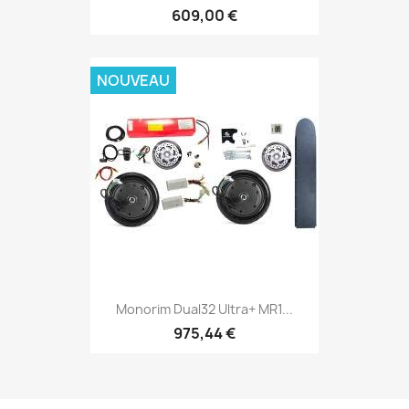
609,00 €
NOUVEAU
Monorim Dual32 Ultra+ MR1...
975,44 €