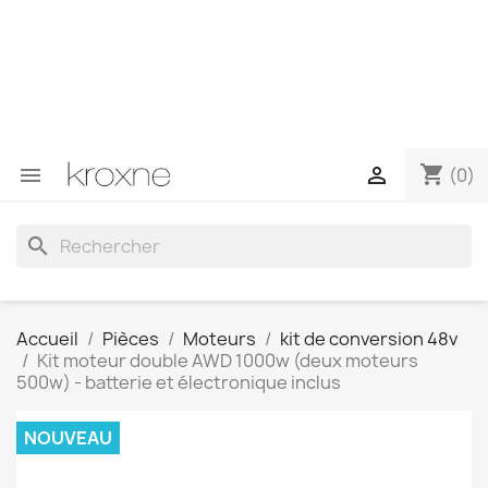
Si vous n'avez pas trouvé le produit que vous recherchez
ou si vous avez des questions sur un produit spécifique,
vous pouvez nous contacter via WhatsApp pour obtenir
une réponse plus rapide à vos questions --> WhatsApp
+34 696403761
shopping_cart


(0)
search
Accueil
Pièces
Moteurs
kit de conversion 48v
Kit moteur double AWD 1000w (deux moteurs
500w) - batterie et électronique inclus
NOUVEAU