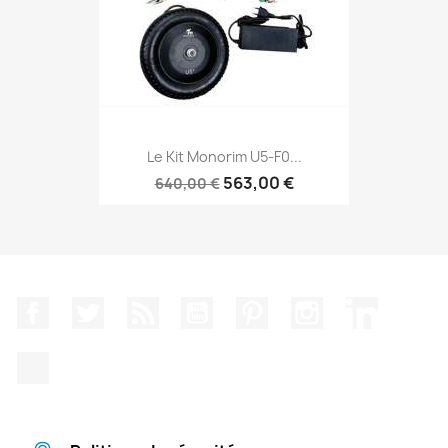
Le Kit Monorim U5-F0...
563,00 €
640,00 €
Facebook
Twitter
Rss
YouTube
Pinterest
Instagram
LinkedIn
TikTok