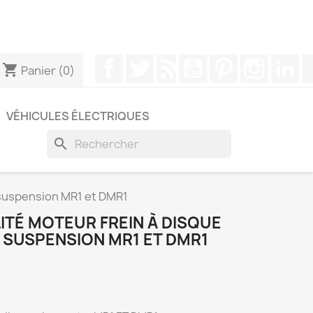
pouvez nous contacter via WhatsApp pour obtenir une
Facebook
Twitter
Rss
YouTube
Pinterest
Instagr
Li
shopping_cart
Panier
(0)
VÉHICULES ÉLECTRIQUES
search
e suspension MR1 et DMR1
LITÉ MOTEUR FREIN À DISQUE
 SUSPENSION MR1 ET DMR1