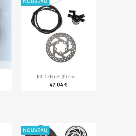
NOUVEAU
Aperçu rapide

Kit De Frein (étrier,...
47,04 €
NOUVEAU