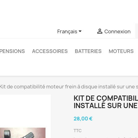
u si vous avez des questions sur un produit spécifique, vous 
6403761


Français
Connexion
PENSIONS
ACCESSOIRES
BATTERIES
MOTEURS
Kit de compatibilité moteur frein à disque installé sur un
KIT DE COMPATIBI
INSTALLÉ SUR UNE
28,00 €
TTC