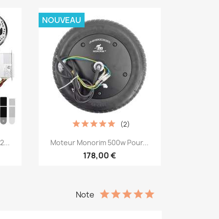
NOUVEAU
(2)
Aperçu rapide

...
Moteur Monorim 500w Pour...
178,00 €
Note