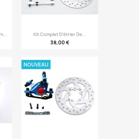
Aperçu rapide

...
Kit Complet D’étrier De...
38,00 €
NOUVEAU