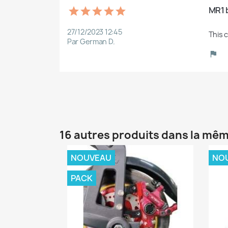
MR1 b
27/12/2023 12:45
This 
Par German D.
16 autres produits dans la mêm
NOUVEAU
NO
PACK