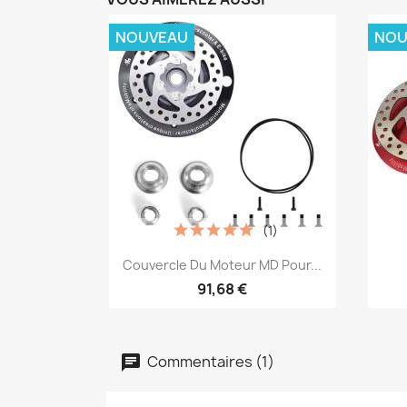
NOUVEAU
NOU
(1)
Aperçu rapide

Couvercle Du Moteur MD Pour...
91,68 €
Commentaires (1)