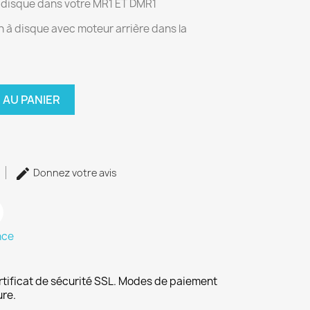
 à disque dans votre MR1 ET DMR1
in à disque avec moteur arrière dans la
 AU PANIER
Donnez votre avis
nce
rtificat de sécurité SSL. Modes de paiement
ure.