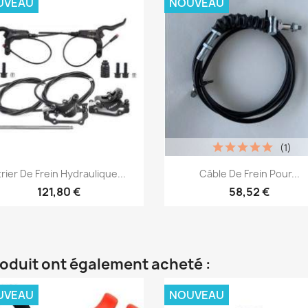
UVEAU
NOUVEAU
(1)
Aperçu rapide
Aperçu rapide


trier De Frein Hydraulique...
Câble De Frein Pour...
121,80 €
58,52 €
roduit ont également acheté :
UVEAU
NOUVEAU