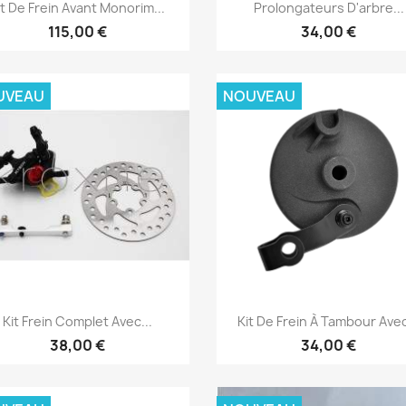
Aperçu rapide
Aperçu rapide


it De Frein Avant Monorim...
Prolongateurs D'arbre...
115,00 €
34,00 €
UVEAU
NOUVEAU
Aperçu rapide
Aperçu rapide


Kit Frein Complet Avec...
Kit De Frein À Tambour Avec
38,00 €
34,00 €