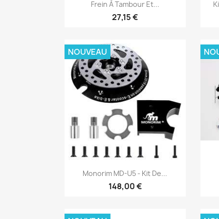
Aperçu rapide

Frein À Tambour Et...
K
27,15 €
NOUVEAU
NO
Aperçu rapide

Monorim MD-U5 - Kit De...
148,00 €