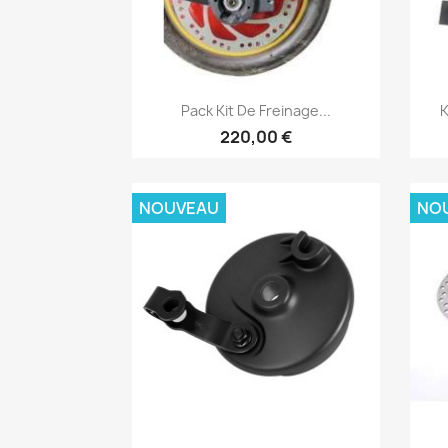
Aperçu rapide

Pack Kit De Freinage...
K
220,00 €
NOUVEAU
NO