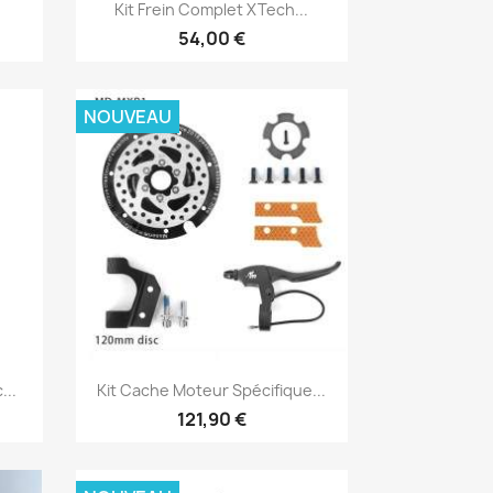
Aperçu rapide

Kit Frein Complet XTech...
54,00 €
NOUVEAU
Aperçu rapide

...
Kit Cache Moteur Spécifique...
121,90 €