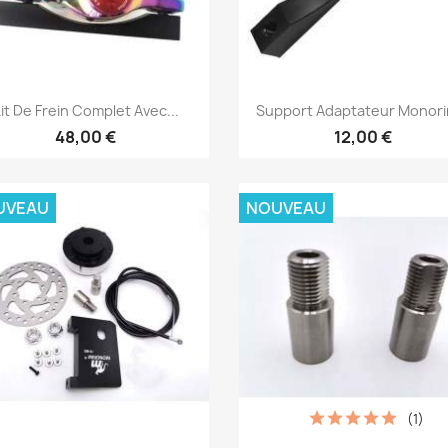
Aperçu rapide
Aperçu rapide


it De Frein Complet Avec...
Support Adaptateur Monorim
48,00 €
12,00 €
UVEAU
NOUVEAU
(1)