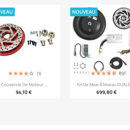
VEAU
NOUVEAU
(1)
(1)
Aperçu rapide
Aperçu rapide


Couvercle De Moteur...
Kit De Mise À Niveau DUAL52
94,10 €
699,80 €