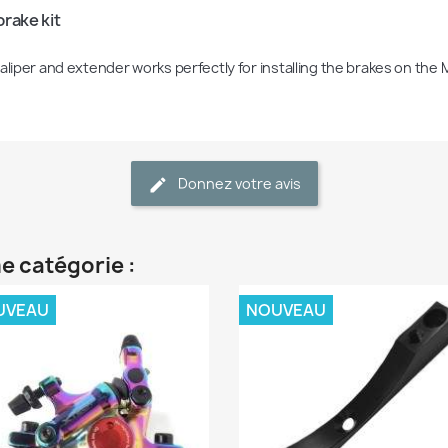
rake kit
caliper and extender works perfectly for installing the brakes on the 
Donnez votre avis
e catégorie :
UVEAU
NOUVEAU