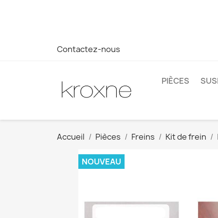
Si vous n'avez pas trouvé le produit que vous recherchez o
réponse plus rapide à vos questions --> WhatsApp +34 69
Contactez-nous
PIÈCES
SUS
Accueil
Pièces
Freins
Kit de frein
NOUVEAU