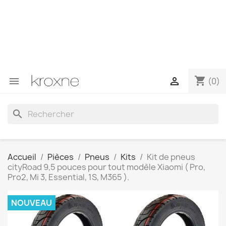
Si vous n'avez pas trouvé le produit que vous recherchez
ou si vous avez des questions sur un produit spécifique,
vous pouvez nous contacter via WhatsApp pour obtenir
une réponse plus rapide à vos questions --> WhatsApp
+34 696403761
shopping_cart


(0)
search
Accueil
Pièces
Pneus
Kits
Kit de pneus
cityRoad 9,5 pouces pour tout modèle Xiaomi ( Pro,
Pro2, Mi 3, Essential, 1S, M365 ).
NOUVEAU