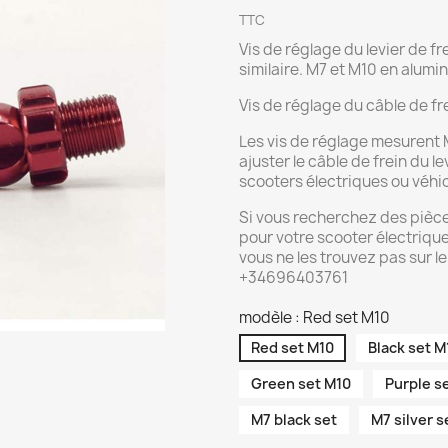
TTC
Vis de réglage du levier de fr
similaire. M7 et M10 en alumi
Vis de réglage du câble de frei
Les vis de réglage mesurent 
ajuster le câble de frein du l
scooters électriques ou véhic
Si vous recherchez des pièc
pour votre scooter électrique
vous ne les trouvez pas sur 
+34696403761
modèle : Red set M10
Red set M10
Black set M
Green set M10
Purple s
M7 black set
M7 silver s