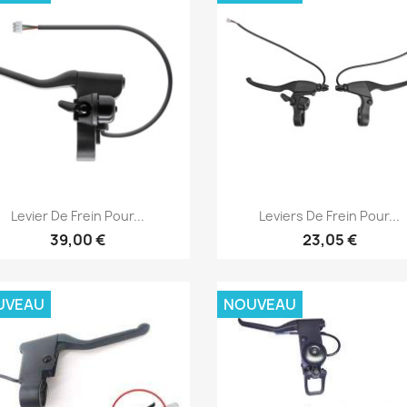
Aperçu rapide
Aperçu rapide


Levier De Frein Pour...
Leviers De Frein Pour...
39,00 €
23,05 €
UVEAU
NOUVEAU