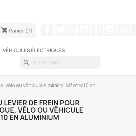
pouvez nous contacter via WhatsApp pour obtenir une
Facebook
Twitter
Rss
YouTube
Pinterest
Instagr
Li
shopping_cart
Panier
(0)
VÉHICULES ÉLECTRIQUES
search
e, vélo ou véhicule similaire. M7 et M10 en
U LEVIER DE FREIN POUR
QUE, VÉLO OU VÉHICULE
M10 EN ALUMINIUM