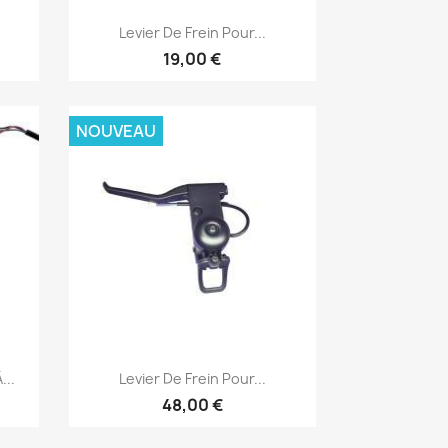
Aperçu rapide

.
Levier De Frein Pour...
19,00 €
NOUVEAU
Aperçu rapide

...
Levier De Frein Pour...
48,00 €