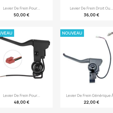
Aperçu rapide
Aperçu rapide


Levier De Frein Pour...
Levier De Frein Droit Ou..
50,00 €
36,00 €
UVEAU
NOUVEAU
Aperçu rapide
Aperçu rapide


Levier De Frein Pour...
Levier De Frein Générique À
48,00 €
22,00 €