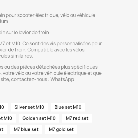
ein pour scooter électrique, vélo ou véhicule
nium
n sur le levier de frein
M7 et M10. Ce sont des vis personnalisées pour
evier de frein. Compatible avec les vélos,
ules similaires.
es ou des pièces détachées plus spécifiques
, votre vélo ou votre véhicule électrique et que
le site, contactez-nous : WhatsApp
10
Silver set M10
Blue set M10
et M10
Golden set M10
M7 red set
et
M7 blue set
M7 gold set