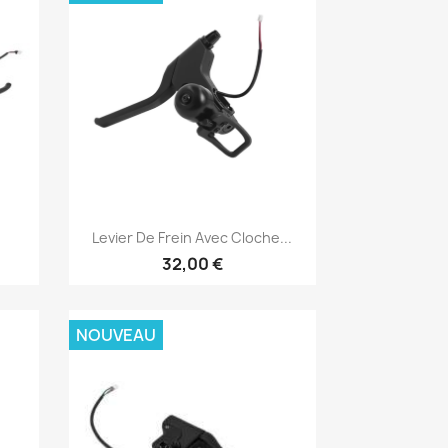
Aperçu rapide

Levier De Frein Avec Cloche...
32,00 €
NOUVEAU