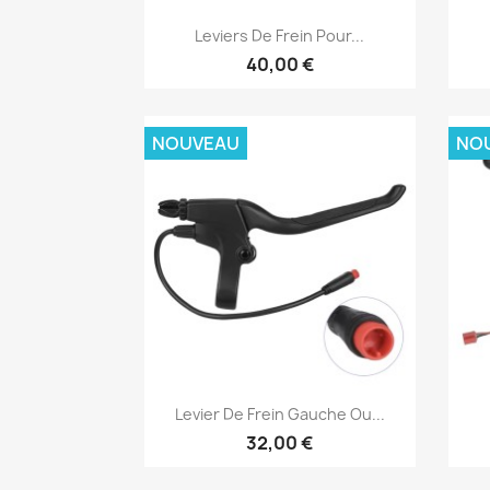
Aperçu rapide

Leviers De Frein Pour...
40,00 €
NOUVEAU
NO
Aperçu rapide

Levier De Frein Gauche Ou...
32,00 €