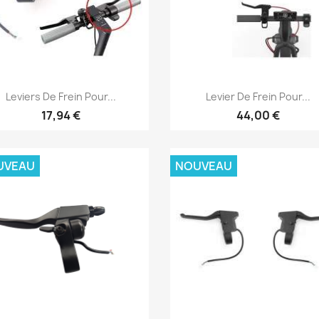
Aperçu rapide
Aperçu rapide


Leviers De Frein Pour...
Levier De Frein Pour...
17,94 €
44,00 €
UVEAU
NOUVEAU