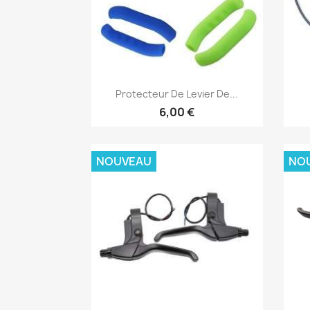
Aperçu rapide

Protecteur De Levier De...
6,00 €
NOUVEAU
NO