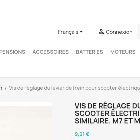
u si vous avez des questions sur un produit spécifique, vous 
6403761


Français
Connexion
PENSIONS
ACCESSOIRES
BATTERIES
MOTEURS
n
Vis de réglage du levier de frein pour scooter électriqu
VIS DE RÉGLAGE D
SCOOTER ÉLECTRI
SIMILAIRE. M7 ET 
9,21 €