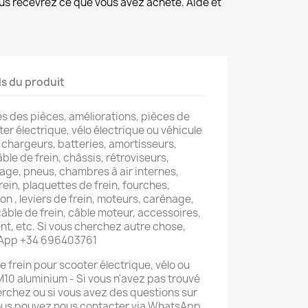
us recevrez ce que vous avez acheté. Aide et
ls du produit
s des pièces, améliorations, pièces de
er électrique, vélo électrique ou véhicule
 chargeurs, batteries, amortisseurs,
âble de frein, châssis, rétroviseurs,
lage, pneus, chambres à air internes,
rein, plaquettes de frein, fourches,
on , leviers de frein, moteurs, carénage,
 câble de frein, câble moteur, accessoires,
t, etc. Si vous cherchez autre chose,
sApp +34 696403761
de frein pour scooter électrique, vélo ou
 M10 aluminium - Si vous n'avez pas trouvé
erchez ou si vous avez des questions sur
vous pouvez nous contacter via WhatsApp