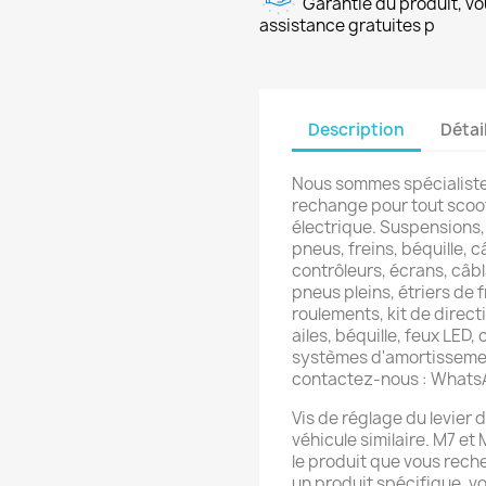
Garantie du produit, vo
assistance gratuites p
Description
Détai
Nous sommes spécialiste
rechange pour tout scoot
électrique. Suspensions,
pneus, freins, béquille, c
contrôleurs, écrans, câb
pneus pleins, étriers de f
roulements, kit de directi
ailes, béquille, feux LED,
systèmes d'amortissemen
contactez-nous : What
Vis de réglage du levier 
véhicule similaire. M7 et
le produit que vous rech
un produit spécifique, 