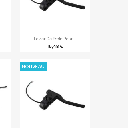
Aperçu rapide

Levier De Frein Pour...
16,48 €
NOUVEAU