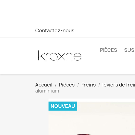
Si vous n'avez pas trouvé le produit que vous recherchez o
réponse plus rapide à vos questions --> WhatsApp +34 69
Contactez-nous
PIÈCES
SUS
Accueil
Pièces
Freins
leviers de frei
aluminium
NOUVEAU