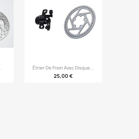
Aperçu rapide

.
Étrier De Frein Avec Disque...
25,00 €