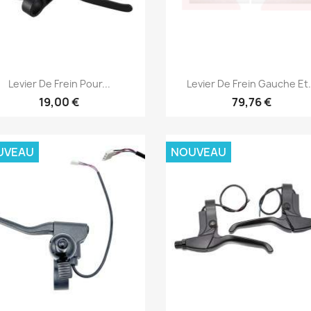
Aperçu rapide
Aperçu rapide


Levier De Frein Pour...
Levier De Frein Gauche Et.
19,00 €
79,76 €
UVEAU
NOUVEAU