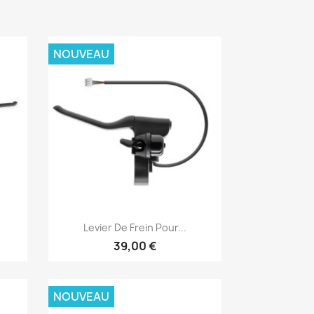
NOUVEAU
Aperçu rapide

.
Levier De Frein Pour...
39,00 €
NOUVEAU