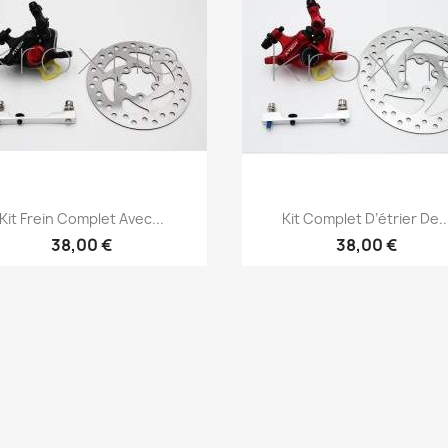
Aperçu rapide
Aperçu rapide


Kit Frein Complet Avec...
Kit Complet D’étrier De..
38,00 €
38,00 €