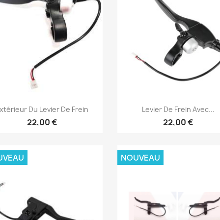
Aperçu rapide
Aperçu rapide


xtérieur Du Levier De Frein
Levier De Frein Avec...
22,00 €
22,00 €
UVEAU
NOUVEAU