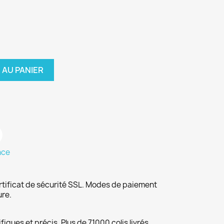
 AU PANIER
nce
rtificat de sécurité SSL. Modes de paiement
ure.
fiques et précis. Plus de 71000 colis livrés.