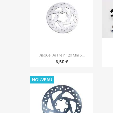
Aperçu rapide

Disque De Frein 120 Mm 5...
6,50 €
NOUVEAU