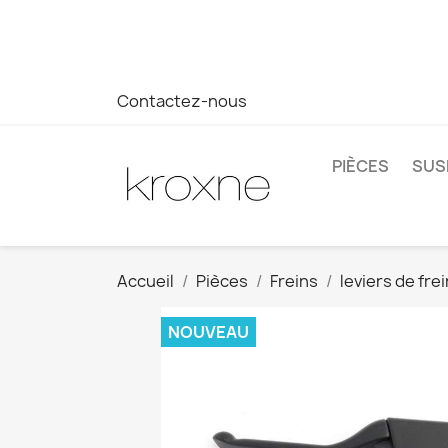
Si vous n'avez pas trouvé le produit que vous recherchez o
réponse plus rapide à vos questions --> WhatsApp +34 69
Contactez-nous
PIÈCES
SUS
Accueil
Pièces
Freins
leviers de frei
NOUVEAU