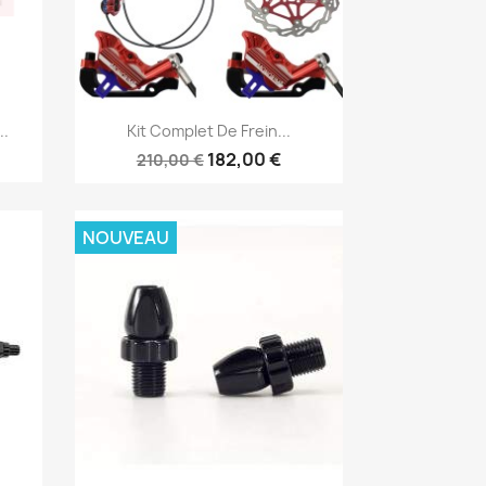
Aperçu rapide

..
Kit Complet De Frein...
182,00 €
210,00 €
NOUVEAU