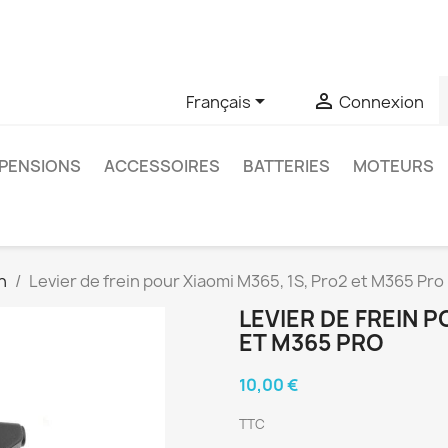
u si vous avez des questions sur un produit spécifique, vous 
6403761


Français
Connexion
PENSIONS
ACCESSOIRES
BATTERIES
MOTEURS
n
Levier de frein pour Xiaomi M365, 1S, Pro2 et M365 Pro
LEVIER DE FREIN P
ET M365 PRO
10,00 €
TTC