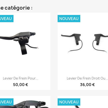
e catégorie :
UVEAU
NOUVEAU
Aperçu rapide
Aperçu rapide


Levier De Frein Pour...
Levier De Frein Droit Ou..
50,00 €
36,00 €
UVEAU
NOUVEAU