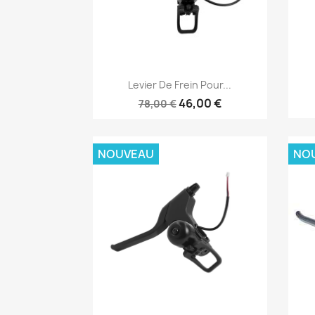
Aperçu rapide

Levier De Frein Pour...
46,00 €
78,00 €
NOUVEAU
NO