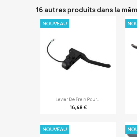
16 autres produits dans la mêm
NOUVEAU
NO
Aperçu rapide

Levier De Frein Pour...
16,48 €
NOUVEAU
NO