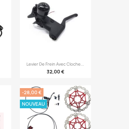
Aperçu rapide

Levier De Frein Avec Cloche...
32,00 €
-28,00 €
NOUVEAU