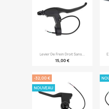
Aperçu rapide

Levier De Frein Droit Sans...
E
15,00 €
-32,00 €
NO
NOUVEAU