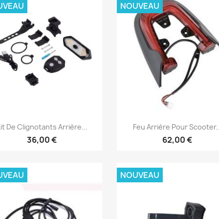
UVEAU
NOUVEAU
Aperçu rapide
Aperçu rapide


it De Clignotants Arrière...
Feu Arrière Pour Scooter..
36,00 €
62,00 €
UVEAU
NOUVEAU