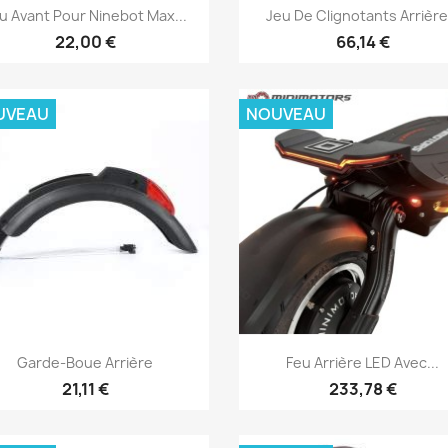
Aperçu rapide
Aperçu rapide


u Avant Pour Ninebot Max...
Jeu De Clignotants Arrière.
22,00 €
66,14 €
UVEAU
NOUVEAU
Aperçu rapide
Aperçu rapide


Garde-Boue Arrière
Feu Arrière LED Avec...
21,11 €
233,78 €