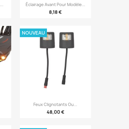
Aperçu rapide

..
Éclairage Avant Pour Modèle...
8,18 €
NOUVEAU
Aperçu rapide

Feux Clignotants Ou...
48,00 €