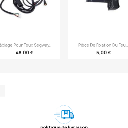
Aperçu rapide
Aperçu rapide


âblage Pour Feux Segway...
Pièce De Fixation Du Feu..
48,00 €
5,00 €
m
kedIn
TikTok
politique de livraison