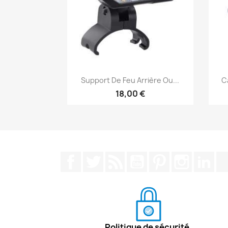
Aperçu rapide

Support De Feu Arrière Ou...
C
18,00 €
Facebook
Twitter
Rss
YouTube
Pinterest
Instagra
Lin
Politique de sécurité.