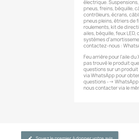
électrique. Suspensions,
pneus, freins, béquille, c
contrôleurs, écrans, câb
pneus pleins, étriers de f
roulements, kit de directi
ailes, béquille, feux LED,
systèmes d'amortissemen
contactez-nous : What
Feu arrière pour l'aile du
pas trouvé le produit qu
questions sur un produit
via WhatsApp pour obten
questions --> WhatsApp
nous contacter via le m
Soyez le premier à donner votre avis