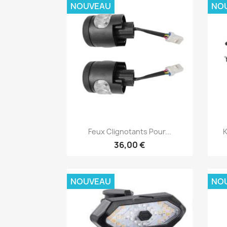
NOUVEAU
NO
Aperçu rapide

Feux Clignotants Pour...
K
36,00 €
NOUVEAU
NO