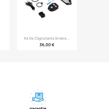
Aperçu rapide

.
Kit De Clignotants Arrière...
36,00 €
garantie