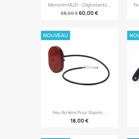
Aperçu rapide

Monorim ML01 - Clignotants...
Fe
60,00 €
68,00 €
NOUVEAU
NO
Aperçu rapide

Feu Arrière Pour Xiaomi...
18,00 €