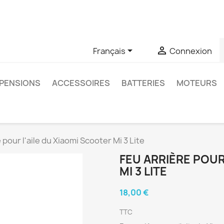
u si vous avez des questions sur un produit spécifique, vous 
6403761


Français
Connexion
PENSIONS
ACCESSOIRES
BATTERIES
MOTEURS
 pour l'aile du Xiaomi Scooter Mi 3 Lite
FEU ARRIÈRE POUR
MI 3 LITE
18,00 €
TTC