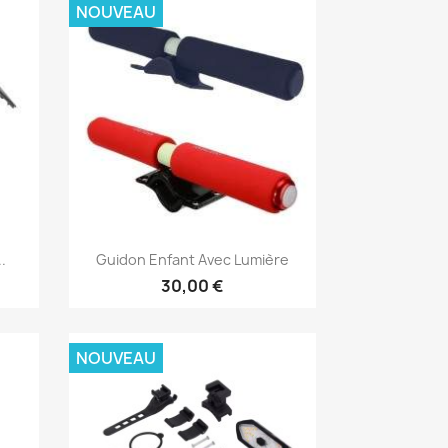
NOUVEAU
Aperçu rapide

.
Guidon Enfant Avec Lumière
30,00 €
NOUVEAU