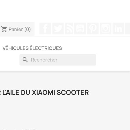
pouvez nous contacter via WhatsApp pour obtenir une
Facebook
Twitter
Rss
YouTube
Pinterest
Instagr
Li
shopping_cart
Panier
(0)
VÉHICULES ÉLECTRIQUES
search
 L'AILE DU XIAOMI SCOOTER