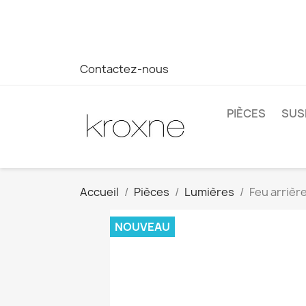
Si vous n'avez pas trouvé le produit que vous recherchez o
réponse plus rapide à vos questions --> WhatsApp +34 69
Contactez-nous
PIÈCES
SUS
Accueil
Pièces
Lumières
Feu arrière
NOUVEAU