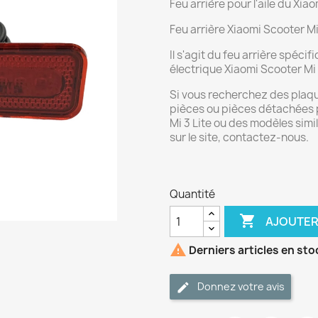
Feu arrière pour l'aile du Xia
Feu arrière Xiaomi Scooter Mi
Il s'agit du feu arrière spéci
électrique Xiaomi Scooter Mi 
Si vous recherchez des plaque
pièces ou pièces détachées p
Mi 3 Lite ou des modèles simi
sur le site, contactez-nous.
Quantité

AJOUTER

Derniers articles en sto
Donnez votre avis