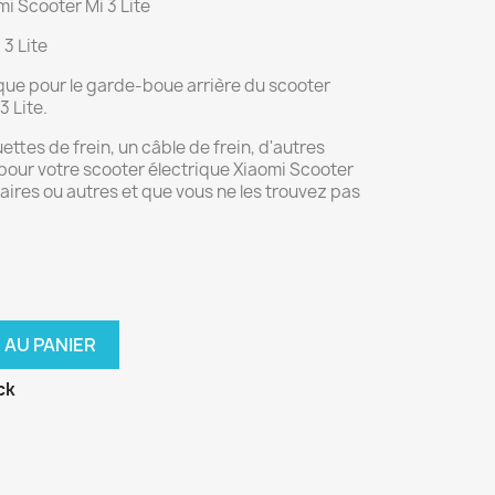
omi Scooter Mi 3 Lite
 3 Lite
fique pour le garde-boue arrière du scooter
3 Lite.
ttes de frein, un câble de frein, d'autres
our votre scooter électrique Xiaomi Scooter
laires ou autres et que vous ne les trouvez pas
 AU PANIER
ck