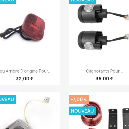
Aperçu rapide
Aperçu rapide


eu Arrière D'origine Pour...
Clignotants Pour...
32,00 €
36,00 €
UVEAU
-7,00 €
NOUVEAU