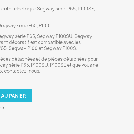
cooter électrique Segway série P65, P100SE,
 Segway série P65, P100
 Segway série P65, Segway P100SU, Segway
vant décoratif est compatible avec les
P65, Segway P100 et Segway P100S.
pièces détachées et de pièces détachées pour
way série P65, P100SU, P100SE et que vous ne
eb, contactez-nous.
 AU PANIER
ck