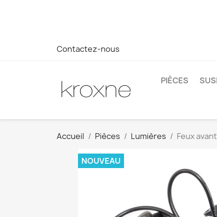
Si vous n'avez pas trouvé le produit que vous recherchez o
réponse plus rapide à vos questions --> WhatsApp +34 69
Contactez-nous
PIÈCES
SUS
Accueil
Pièces
Lumières
Feux avant
NOUVEAU