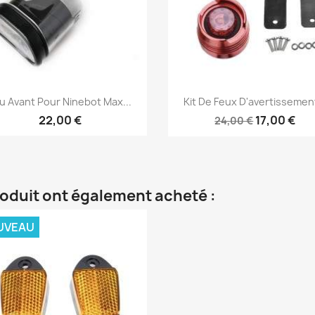
Aperçu rapide
Aperçu rapide


u Avant Pour Ninebot Max...
Kit De Feux D'avertissement
22,00 €
17,00 €
24,00 €
roduit ont également acheté :
UVEAU