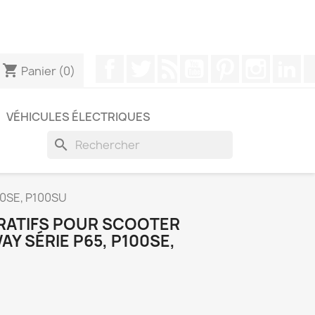
pouvez nous contacter via WhatsApp pour obtenir une
Facebook
Twitter
Rss
YouTube
Pinterest
Instagr
Li
shopping_cart
Panier
(0)
VÉHICULES ÉLECTRIQUES
search
00SE, P100SU
RATIFS POUR SCOOTER
Y SÉRIE P65, P100SE,