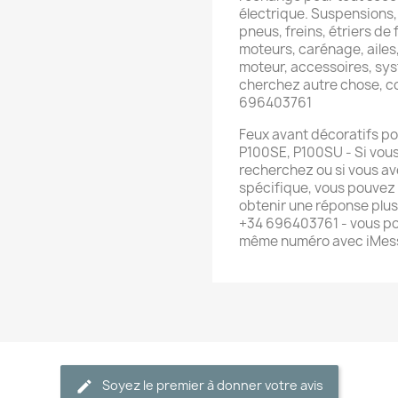
électrique. Suspensions,
pneus, freins, étriers de f
moteurs, carénage, ailes,
moteur, accessoires, sys
cherchez autre chose, 
696403761
Feux avant décoratifs po
P100SE, P100SU - Si vous
recherchez ou si vous av
spécifique, vous pouvez
obtenir une réponse plu
+34 696403761 - vous po
même numéro avec iMes
Soyez le premier à donner votre avis