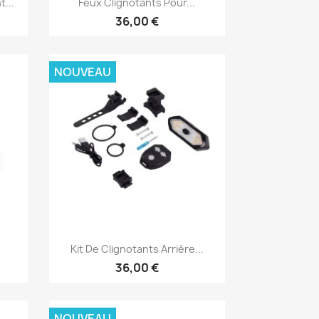
...
Feux Clignotants Pour...
36,00 €
NOUVEAU
Aperçu rapide

.
Kit De Clignotants Arrière...
36,00 €
NOUVEAU