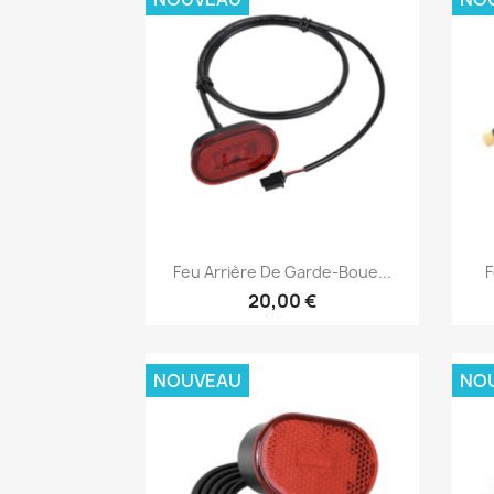
Aperçu rapide

Feu Arrière De Garde-Boue...
F
20,00 €
NOUVEAU
NO