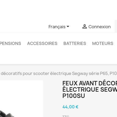
u si vous avez des questions sur un produit spécifique, vous 
6403761


Français
Connexion
PENSIONS
ACCESSOIRES
BATTERIES
MOTEURS
 décoratifs pour scooter électrique Segway série P65, P1
FEUX AVANT DÉCO
ÉLECTRIQUE SEGWA
P100SU
44,00 €