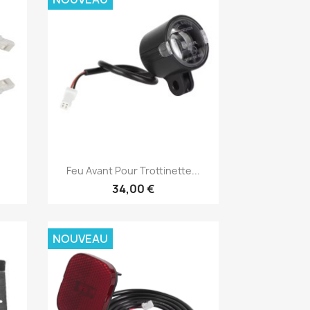
Aperçu rapide

Feu Avant Pour Trottinette...
34,00 €
NOUVEAU