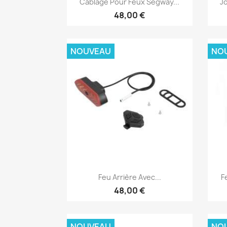
Câblage Pour Feux Segway...
Jo
48,00 €
NOUVEAU
NO
Aperçu rapide

Feu Arrière Avec...
F
48,00 €
NOUVEAU
NO