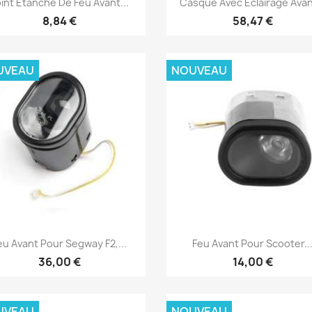
int Étanche De Feu Avant...
Casque Avec Éclairage Avant
8,84 €
58,47 €
UVEAU
NOUVEAU
Aperçu rapide
Aperçu rapide


eu Avant Pour Segway F2,...
Feu Avant Pour Scooter..
36,00 €
14,00 €
UVEAU
NOUVEAU