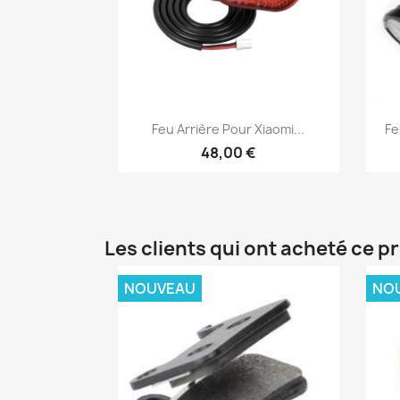
Aperçu rapide

Feu Arrière Pour Xiaomi...
Fe
48,00 €
Les clients qui ont acheté ce p
NOUVEAU
NO