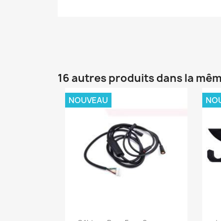
16 autres produits dans la mêm
NOUVEAU
NO
Aperçu rapide
