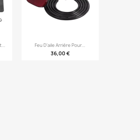
Aperçu rapide

...
Feu D'aile Arrière Pour...
36,00 €