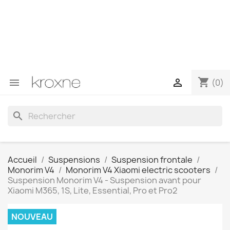
Si vous n'avez pas trouvé le produit que vous recherchez
ou si vous avez des questions sur un produit spécifique,
vous pouvez nous contacter via WhatsApp pour obtenir
une réponse plus rapide à vos questions --> WhatsApp
+34 696403761
shopping_cart


(0)
search
Accueil
Suspensions
Suspension frontale
Monorim V4
Monorim V4 Xiaomi electric scooters
Suspension Monorim V4 - Suspension avant pour
Xiaomi M365, 1S, Lite, Essential, Pro et Pro2
NOUVEAU