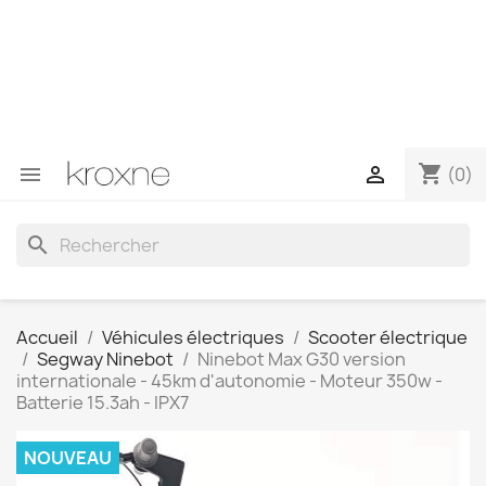
Si vous n'avez pas trouvé le produit que vous recherchez
ou si vous avez des questions sur un produit spécifique,
vous pouvez nous contacter via WhatsApp pour obtenir
une réponse plus rapide à vos questions --> WhatsApp
+34 696403761
shopping_cart


(0)
search
Accueil
Véhicules électriques
Scooter électrique
Segway Ninebot
Ninebot Max G30 version
internationale - 45km d'autonomie - Moteur 350w -
Batterie 15.3ah - IPX7
NOUVEAU