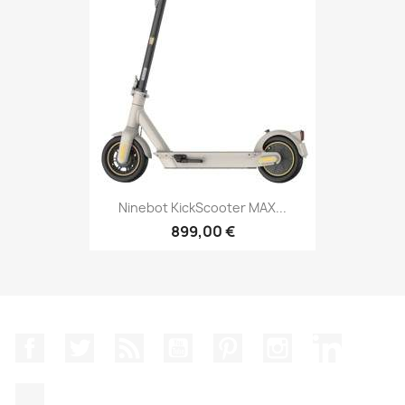
Ninebot KickScooter MAX...
899,00 €
Facebook
Twitter
Rss
YouTube
Pinterest
Instagram
LinkedIn
TikTok