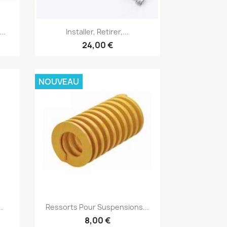
Aperçu rapide

..
Installer, Retirer,...
24,00 €
NOUVEAU
Aperçu rapide

.
Ressorts Pour Suspensions...
8,00 €