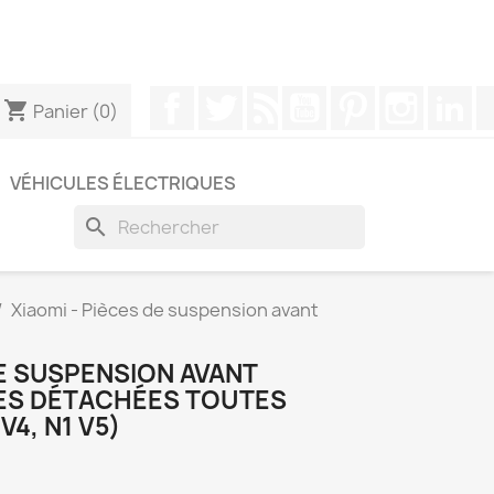
pouvez nous contacter via WhatsApp pour obtenir une
Facebook
Twitter
Rss
YouTube
Pinterest
Instagr
Li
shopping_cart
Panier
(0)
VÉHICULES ÉLECTRIQUES
search
Xiaomi - Pièces de suspension avant
DE SUSPENSION AVANT
ES DÉTACHÉES TOUTES
V4, N1 V5)