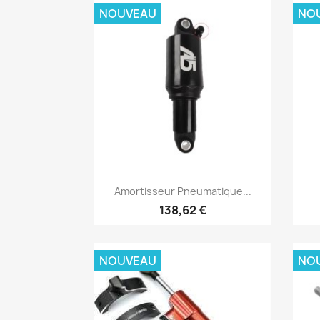
NOUVEAU
NO
Aperçu rapide

Amortisseur Pneumatique...
138,62 €
NOUVEAU
NO