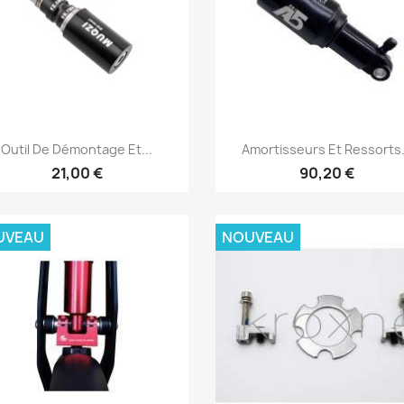
Aperçu rapide
Aperçu rapide


Outil De Démontage Et...
Amortisseurs Et Ressorts.
21,00 €
90,20 €
UVEAU
NOUVEAU