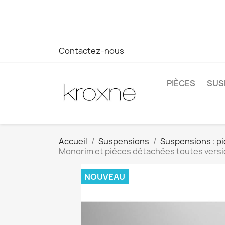
Si vous n'avez pas trouvé le produit que vous recherchez o
réponse plus rapide à vos questions --> WhatsApp +34 69
Contactez-nous
PIÈCES
SUS
Accueil
Suspensions
Suspensions : pi
Monorim et pièces détachées toutes version
NOUVEAU