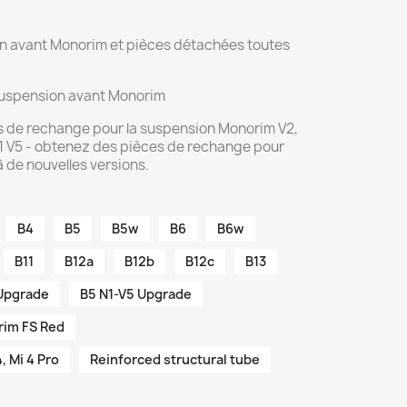
on avant Monorim et pièces détachées toutes
suspension avant Monorim
s de rechange pour la suspension Monorim V2,
 N1 V5 - obtenez des pièces de rechange pour
 de nouvelles versions.
B4
B5
B5w
B6
B6w
B11
B12a
B12b
B12c
B13
 Upgrade
B5 N1-V5 Upgrade
im FS Red
4, Mi 4 Pro
Reinforced structural tube