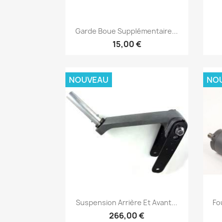
Aperçu rapide

Garde Boue Supplémentaire...
15,00 €
NOUVEAU
NO
Aperçu rapide

Suspension Arrière Et Avant...
Fo
266,00 €