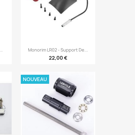
Aperçu rapide

..
Monorim LR02 - Support De...
22,00 €
NOUVEAU