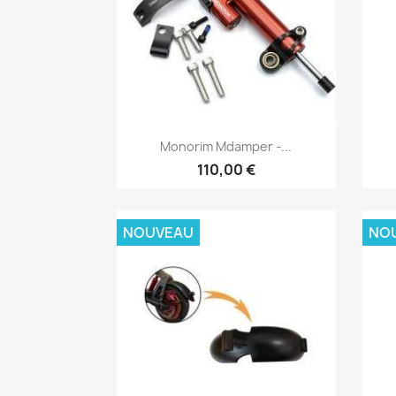
Aperçu rapide

Monorim Mdamper -...
110,00 €
NOUVEAU
NO