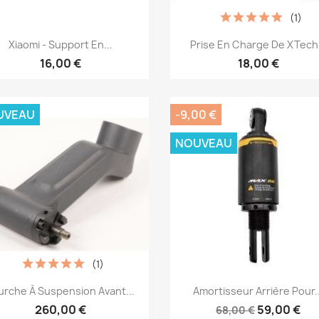
(1)
Aperçu rapide
Aperçu rapide


Xiaomi - Support En...
Prise En Charge De XTech.
16,00 €
18,00 €
UVEAU
-9,00 €
NOUVEAU
(1)
Aperçu rapide
Aperçu rapide


urche À Suspension Avant...
Amortisseur Arrière Pour..
260,00 €
59,00 €
68,00 €