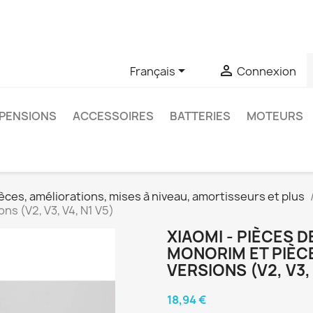
u si vous avez des questions sur un produit spécifique, vous 
6403761


Français
Connexion
PENSIONS
ACCESSOIRES
BATTERIES
MOTEURS
èces, améliorations, mises à niveau, amortisseurs et plus
s (V2, V3, V4, N1 V5)
XIAOMI - PIÈCES 
MONORIM ET PIÈC
VERSIONS (V2, V3, 
18,94 €