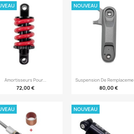
UVEAU
NOUVEAU
Aperçu rapide
Aperçu rapide


Amortisseurs Pour...
Suspension De Remplacemen
72,00 €
80,00 €
UVEAU
NOUVEAU