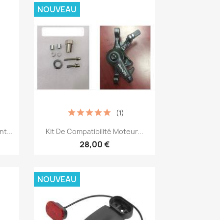
NOUVEAU
(1)
Aperçu rapide

t...
Kit De Compatibilité Moteur...
28,00 €
NOUVEAU