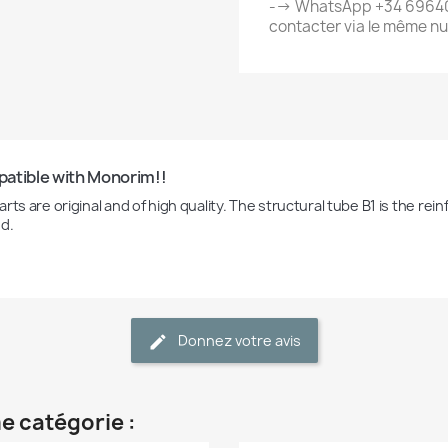
--> WhatsApp +34 69640
contacter via le même n
atible with Monorim!!
rts are original and of high quality. The structural tube B1 is the re
d.
Donnez votre avis
e catégorie :