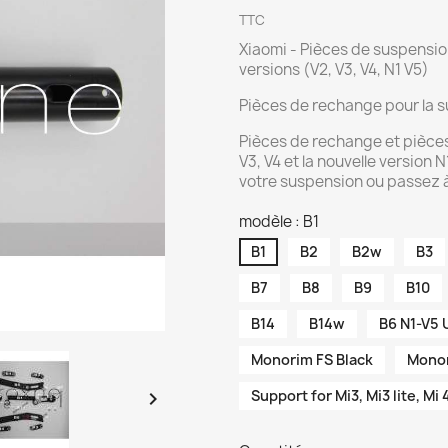
TTC
Xiaomi - Pièces de suspensi
versions (V2, V3, V4, N1 V5)
Pièces de rechange pour la 
Pièces de rechange et pièce
V3, V4 et la nouvelle version
votre suspension ou passez à
modèle : B1
B1
B2
B2w
B3
B7
B8
B9
B10
B14
B14w
B6 N1-V5
Monorim FS Black
Monor
Support for Mi3, Mi3 lite, Mi 
