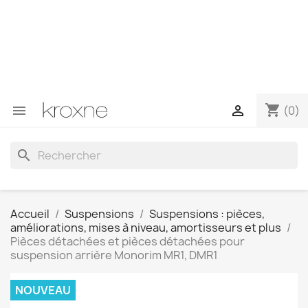
Si vous n'avez pas trouvé le produit que vous recherchez
ou si vous avez des questions sur un produit spécifique,
vous pouvez nous contacter via WhatsApp pour obtenir
une réponse plus rapide à vos questions --> WhatsApp
+34 696403761
shopping_cart


(0)
search
Accueil
Suspensions
Suspensions : pièces,
améliorations, mises à niveau, amortisseurs et plus
Pièces détachées et pièces détachées pour
suspension arrière Monorim MR1, DMR1
NOUVEAU