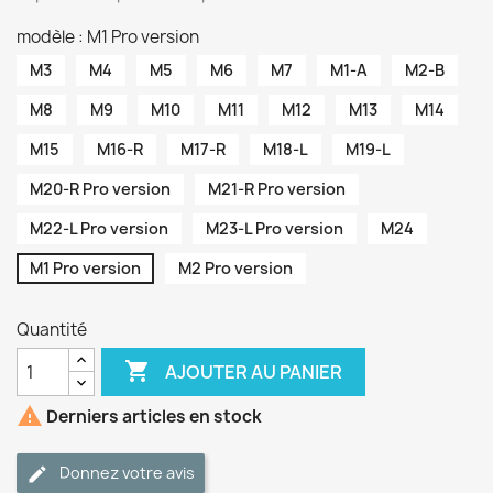
modèle : M1 Pro version
M3
M4
M5
M6
M7
M1-A
M2-B
M8
M9
M10
M11
M12
M13
M14
M15
M16-R
M17-R
M18-L
M19-L
M20-R Pro version
M21-R Pro version
M22-L Pro version
M23-L Pro version
M24
M1 Pro version
M2 Pro version
Quantité

AJOUTER AU PANIER

Derniers articles en stock
Donnez votre avis