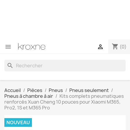
Si vous n'avez pas trouvé le produit que vous recherchez
ou si vous avez des questions sur un produit spécifique,
vous pouvez nous contacter via WhatsApp pour obtenir
une réponse plus rapide à vos questions --> WhatsApp
+34 696403761
shopping_cart


(0)
search
Accueil
Pièces
Pneus
Pneus seulement
Pneus à chambre à air
Kits complets pneumatiques
renforcés Xuan Cheng 10 pouces pour Xiaomi M365,
Pro2, 1S et M365 Pro
NOUVEAU