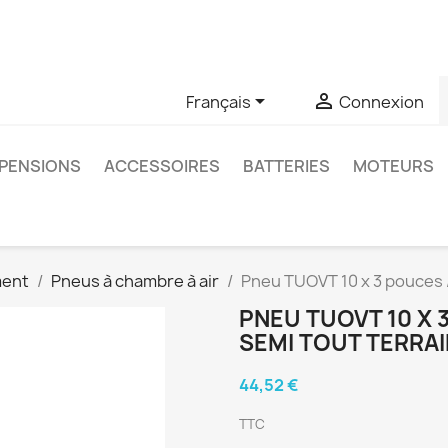
u si vous avez des questions sur un produit spécifique, vous 
6403761


Français
Connexion
PENSIONS
ACCESSOIRES
BATTERIES
MOTEURS
ment
Pneus à chambre à air
Pneu TUOVT 10 x 3 pouces /
PNEU TUOVT 10 X 
SEMI TOUT TERRAI
44,52 €
TTC