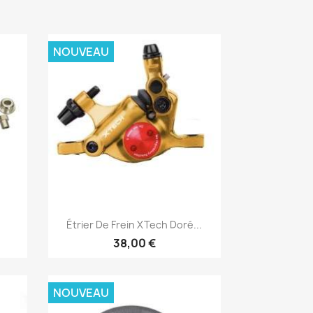
NOUVEAU
Aperçu rapide

Étrier De Frein XTech Doré...
38,00 €
NOUVEAU