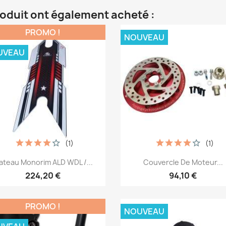
roduit ont également acheté :
PROMO !
NOUVEAU
UVEAU
(1)
(1)
Aperçu rapide
Aperçu rapide


lateau Monorim ALD WDL /...
Couvercle De Moteur...
224,20 €
94,10 €
PROMO !
NOUVEAU