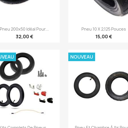
Aperçu rapide
Aperçu rapide


Pneu 200x50 Idéal Pour...
Pneu 10 X 2,125 Pouces
32,00 €
15,00 €
UVEAU
NOUVEAU
Aperçu rapide
Aperçu rapide


Kits Complets De Pneus...
Pneu Et Chambre À Air Pour