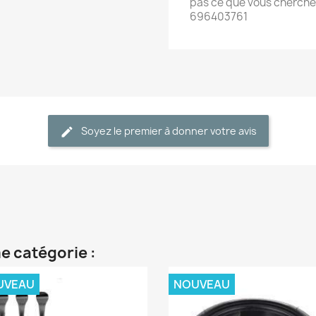
pas ce que vous cherche
696403761
Soyez le premier à donner votre avis
e catégorie :
UVEAU
NOUVEAU