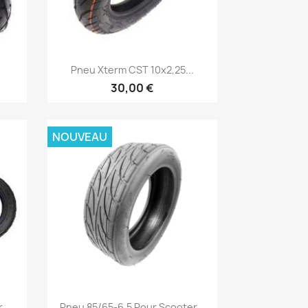
Aperçu rapide

Pneu Xterm CST 10x2,25...
30,00 €
NOUVEAU
Aperçu rapide

...
Pneu 85/65-6,5 Pour Scooter...