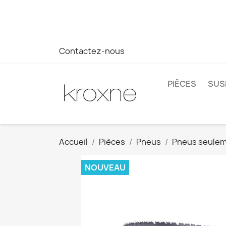
Si vous n'avez pas trouvé le produit que vous recherchez o
réponse plus rapide à vos questions --> WhatsApp +34 69
Contactez-nous
PIÈCES
SUS
Accueil
Pièces
Pneus
Pneus seule
NOUVEAU