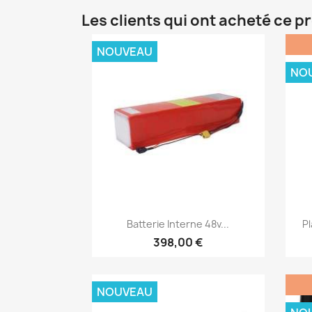
Les clients qui ont acheté ce p
NOUVEAU
NO
Aperçu rapide

Batterie Interne 48v...
P
398,00 €
NOUVEAU