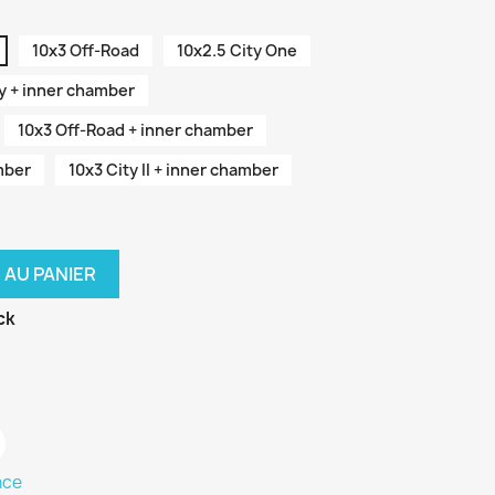
10x3 Off-Road
10x2.5 City One
y + inner chamber
10x3 Off-Road + inner chamber
mber
10x3 City II + inner chamber
 AU PANIER
ck
nce