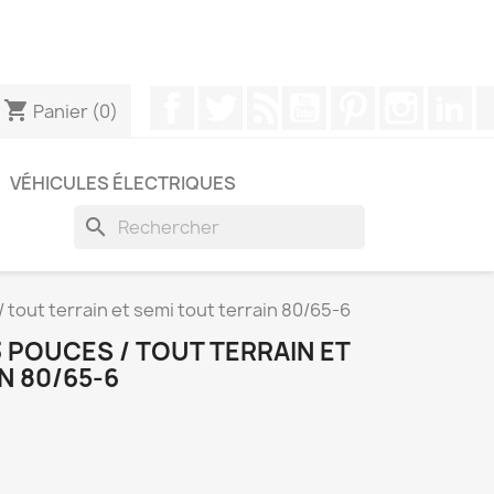
pouvez nous contacter via WhatsApp pour obtenir une
Facebook
Twitter
Rss
YouTube
Pinterest
Instagr
Li
shopping_cart
Panier
(0)
VÉHICULES ÉLECTRIQUES
search
 tout terrain et semi tout terrain 80/65-6
3 POUCES / TOUT TERRAIN ET
N 80/65-6