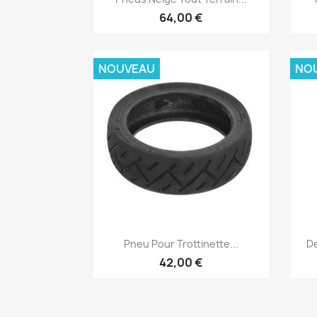
64,00 €
NOUVEAU
NO
Aperçu rapide

Pneu Pour Trottinette...
De
42,00 €