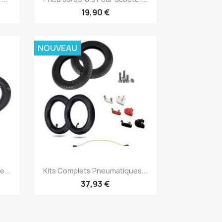
19,90 €
NOUVEAU
Aperçu rapide

...
Kits Complets Pneumatiques...
37,93 €