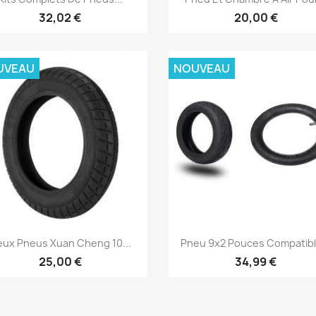
32,02 €
20,00 €
UVEAU
NOUVEAU
Aperçu rapide
Aperçu rapide


ux Pneus Xuan Cheng 10...
Pneu 9x2 Pouces Compatible
25,00 €
34,99 €