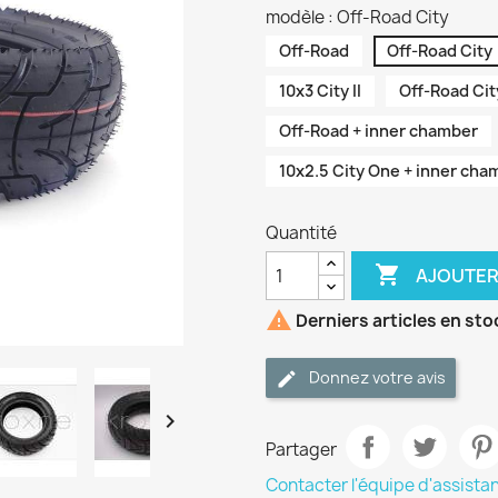
modèle : Off-Road City
Off-Road
Off-Road City
10x3 City II
Off-Road Cit
Off-Road + inner chamber
10x2.5 City One + inner cha
Quantité

AJOUTER

Derniers articles en sto
Donnez votre avis

Partager
Contacter l'équipe d'assista