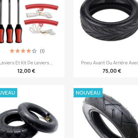
(1)
Aperçu rapide
Aperçu rapide


Leviers Et Kit De Leviers...
Pneu Avant Ou Arrière Avec
12,00 €
75,00 €
UVEAU
NOUVEAU