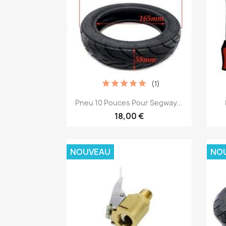
(1)
Aperçu rapide

Pneu 10 Pouces Pour Segway...
18,00 €
NOUVEAU
NO