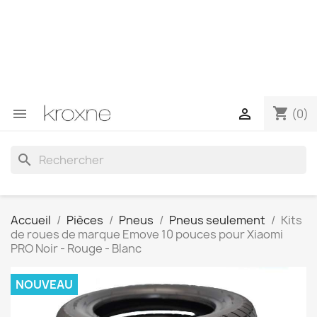
Si vous n'avez pas trouvé le produit que vous recherchez
ou si vous avez des questions sur un produit spécifique,
vous pouvez nous contacter via WhatsApp pour obtenir
une réponse plus rapide à vos questions --> WhatsApp
+34 696403761
shopping_cart


(0)
search
Accueil
Pièces
Pneus
Pneus seulement
Kits
de roues de marque Emove 10 pouces pour Xiaomi
PRO Noir - Rouge - Blanc
NOUVEAU