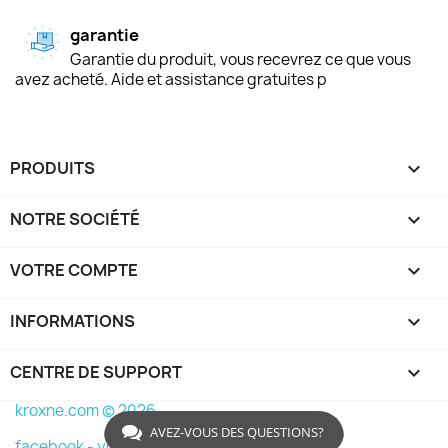
garantie
Garantie du produit, vous recevrez ce que vous
avez acheté. Aide et assistance gratuites p
PRODUITS

NOTRE SOCIÉTÉ

VOTRE COMPTE

INFORMATIONS
keyboard_arrow_down
CENTRE DE SUPPORT

kroxne.com © 2026
AVEZ-VOUS DES QUESTIONS?
facebook -
youtube -
instagram