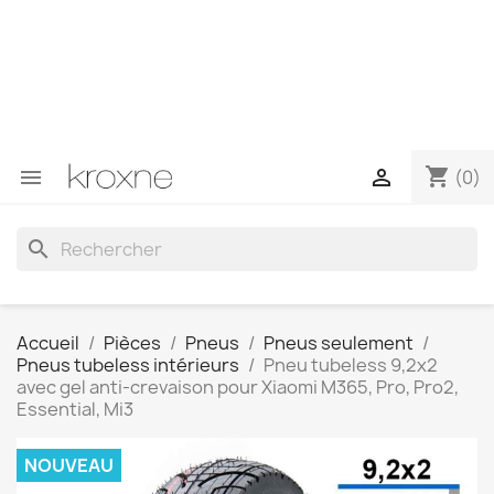
Si vous n'avez pas trouvé le produit que vous recherchez
ou si vous avez des questions sur un produit spécifique,
vous pouvez nous contacter via WhatsApp pour obtenir
une réponse plus rapide à vos questions --> WhatsApp
+34 696403761
shopping_cart


(0)
search
Accueil
Pièces
Pneus
Pneus seulement
Pneus tubeless intérieurs
Pneu tubeless 9,2x2
avec gel anti-crevaison pour Xiaomi M365, Pro, Pro2,
Essential, Mi3
NOUVEAU