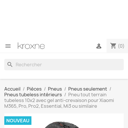
Si vous n'avez pas trouvé le produit que vous recherchez
ou si vous avez des questions sur un produit spécifique,
vous pouvez nous contacter via WhatsApp pour obtenir
une réponse plus rapide à vos questions --> WhatsApp
+34 696403761
shopping_cart


(0)
search
Accueil
Pièces
Pneus
Pneus seulement
Pneus tubeless intérieurs
Pneu tout terrain
tubeless 10x2 avec gel anti-crevaison pour Xiaomi
M365, Pro, Pro2, Essential, Mi3 ou similaire
NOUVEAU