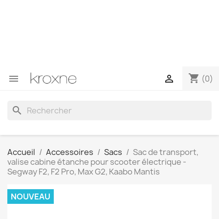
Si vous n'avez pas trouvé le produit que vous recherchez
ou si vous avez des questions sur un produit spécifique,
vous pouvez nous contacter via WhatsApp pour obtenir
une réponse plus rapide à vos questions --> WhatsApp
+34 696403761
shopping_cart


(0)
search
Accueil
Accessoires
Sacs
Sac de transport,
valise cabine étanche pour scooter électrique -
Segway F2, F2 Pro, Max G2, Kaabo Mantis
NOUVEAU