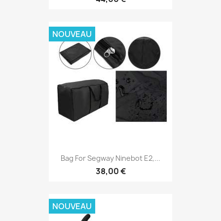
NOUVEAU
Bag For Segway Ninebot E2,...
38,00 €
NOUVEAU