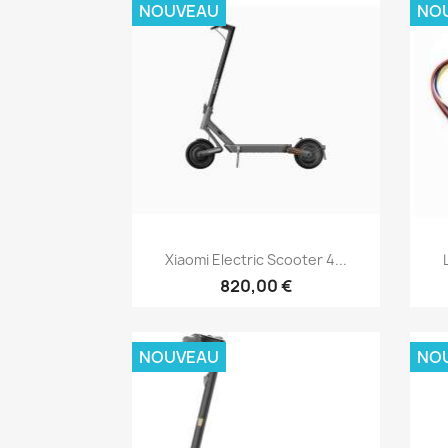
NOUVEAU
NO
Aperçu rapide

Xiaomi Electric Scooter 4...
820,00 €
NOUVEAU
NO