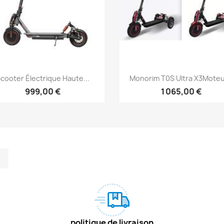
Aperçu rapide
Aperçu rapide


cooter Électrique Haute...
Monorim T0S Ultra X3Moteur
999,00 €
1 065,00 €
m
kedIn
TikTok
politique de livraison