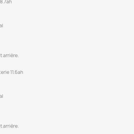
 8.7ah
al
t arrière.
erie 11.6ah
al
t arrière.