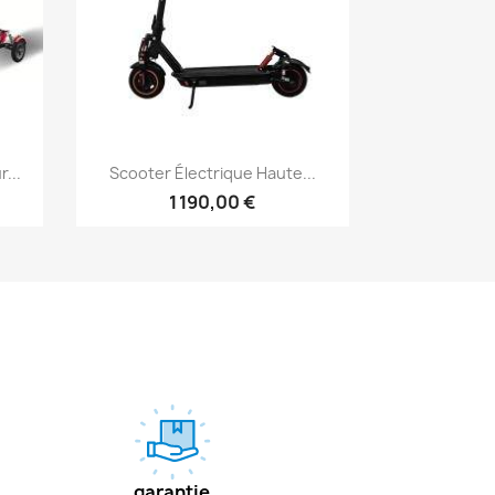
Aperçu rapide

...
Scooter Électrique Haute...
1 190,00 €
garantie