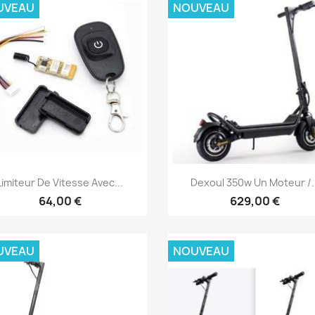
UVEAU
NOUVEAU
Aperçu rapide
Aperçu rapide


Limiteur De Vitesse Avec...
Dexoul 350w Un Moteur /..
64,00 €
629,00 €
UVEAU
NOUVEAU