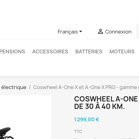
u si vous avez des questions sur un produit spécifique, vous 
6403761


Français
Connexion
PENSIONS
ACCESSOIRES
BATTERIES
MOTEURS
 électrique
Coswheel A-One X et A-One X PRO - gamme d
COSWHEEL A-ONE 
DE 30 À 40 KM.
1 299,00 €
TTC