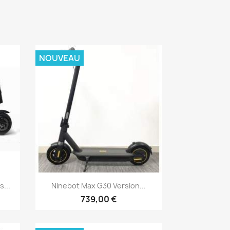
NOUVEAU
Aperçu rapide

...
Ninebot Max G30 Version...
739,00 €