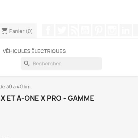
pouvez nous contacter via WhatsApp pour obtenir une
Facebook
Twitter
Rss
YouTube
Pinterest
Instagr
Li
shopping_cart
Panier
(0)
VÉHICULES ÉLECTRIQUES
search
e 30 à 40 km.
X ET A-ONE X PRO - GAMME