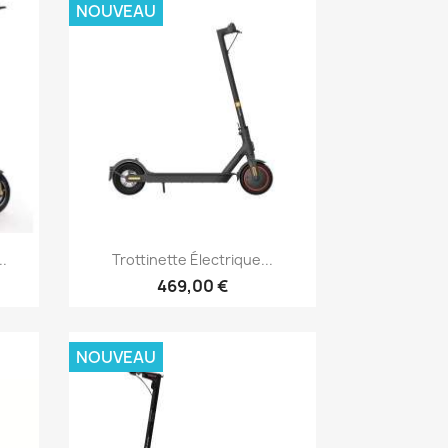
NOUVEAU
Aperçu rapide

.
Trottinette Électrique...
469,00 €
NOUVEAU