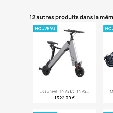
12 autres produits dans la mêm
NOUVEAU
NO
Aperçu rapide

Coswheel FTN A2 Et FTN A2...
M
1 322,00 €