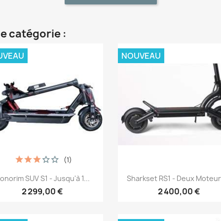
e catégorie :
UVEAU
NOUVEAU
(1)
Aperçu rapide
Aperçu rapide


onorim SUV S1 - Jusqu'à 1...
Sharkset RS1 - Deux Moteurs
2 299,00 €
2 400,00 €