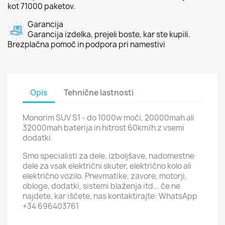
kot 71000 paketov.
Garancija
Garancija izdelka, prejeli boste, kar ste kupili.
Brezplačna pomoč in podpora pri namestivi
Opis
Tehnične lastnosti
Monorim SUV S1 - do 1000w moči, 20000mah ali
32000mah baterija in hitrost 60km/h z vsemi
dodatki.
Smo specialisti za dele, izboljšave, nadomestne
dele za vsak električni skuter, električno kolo ali
električno vozilo. Pnevmatike, zavore, motorji,
obloge, dodatki, sistemi blaženja itd... če ne
najdete, kar iščete, nas kontaktirajte: WhatsApp
+34 696403761