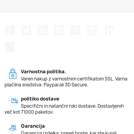
Facebook
Twitter
Rss
YouTube
Pinterest
Instagram
LinkedIn
TikTok
Varnostna politika.
Varen nakup z varnostnim certifikatom SSL. Varna
plačilna sredstva: Paypal ali 3D Secure.
politiko dostave
Specifični in natančni roki dostave. Dostavljenih
več kot 71000 paketov.
Garancija
Garancija izdelka, prejeli boste, kar ste kupili.