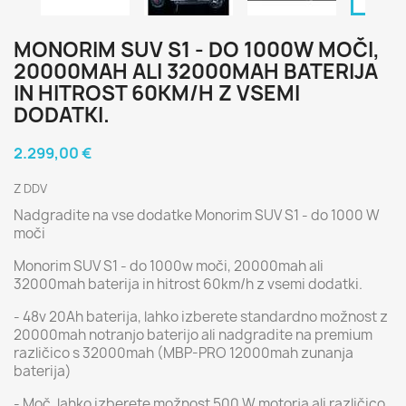
MONORIM SUV S1 - DO 1000W MOČI,
20000MAH ALI 32000MAH BATERIJA
IN HITROST 60KM/H Z VSEMI
DODATKI.
2.299,00 €
Z DDV
Nadgradite na vse dodatke Monorim SUV S1 - do 1000 W
moči
Monorim SUV S1 - do 1000w moči, 20000mah ali
32000mah baterija in hitrost 60km/h z vsemi dodatki.
- 48v 20Ah baterija, lahko izberete standardno možnost z
20000mah notranjo baterijo ali nadgradite na premium
različico s 32000mah (MBP-PRO 12000mah zunanja
baterija)
- Moč, lahko izberete možnost 500 W motorja ali različico