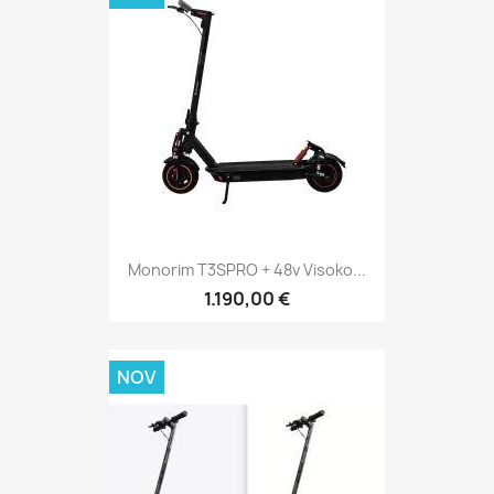
Monorim T3SPRO + 48v Visoko...
1.190,00 €
NOV