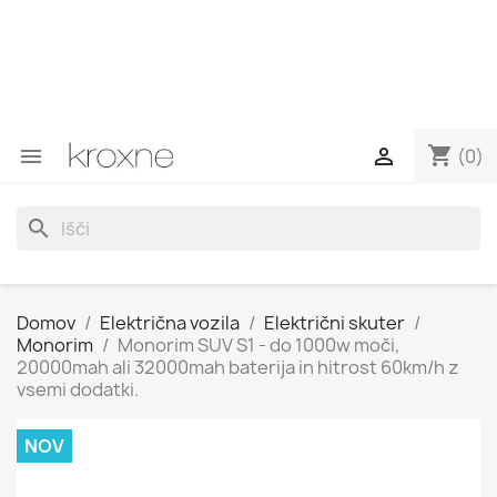
Če niste našli izdelka, ki ga iščete, ali imate vprašanja o
določenem izdelku, nas lahko kontaktirate prek
WhatsAppa, da prejmemo hitrejši odgovor na vaša
vprašanja --> WhatsApp +34 696403761
shopping_cart


(0)
search
Domov
Električna vozila
Električni skuter
Monorim
Monorim SUV S1 - do 1000w moči,
20000mah ali 32000mah baterija in hitrost 60km/h z
vsemi dodatki.
NOV