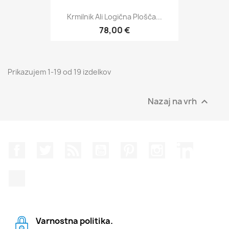
Krmilnik Ali Logična Plošča...
78,00 €
Prikazujem 1-19 od 19 izdelkov
Nazaj na vrh

Facebook
Twitter
Rss
YouTube
Pinterest
Instagram
LinkedIn
TikTok
Varnostna politika.