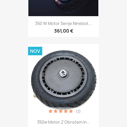
350 W Motor Serije Ninebot...
361,00 €
NOV
(1)
350w Motor Z Obročem In...