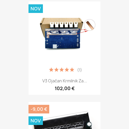
NOV
(1)
V3 Ojačan Krmilnik Za...
102,00 €
-9,00 €
NOV