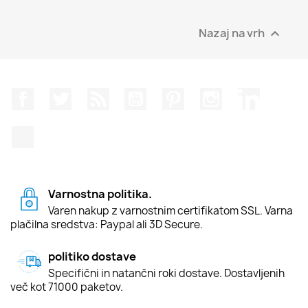
Nazaj na vrh

Facebook
Twitter
Rss
YouTube
Pinterest
Instagram
LinkedIn
TikTok
Varnostna politika.
Varen nakup z varnostnim certifikatom SSL. Varna
plačilna sredstva: Paypal ali 3D Secure.
politiko dostave
Specifični in natančni roki dostave. Dostavljenih
več kot 71000 paketov.