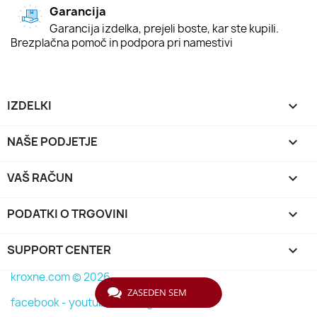
Garancija
Garancija izdelka, prejeli boste, kar ste kupili.
Brezplačna pomoč in podpora pri namestivi
IZDELKI

NAŠE PODJETJE

VAŠ RAČUN

PODATKI O TRGOVINI
keyboard_arrow_down
SUPPORT CENTER

kroxne.com © 2026
ZASEDEN SEM
facebook -
youtube -
instagram