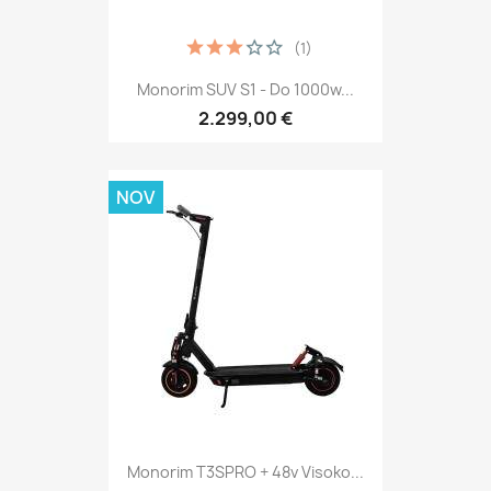
(1)
Monorim SUV S1 - Do 1000w...
2.299,00 €
NOV
Monorim T3SPRO + 48v Visoko...