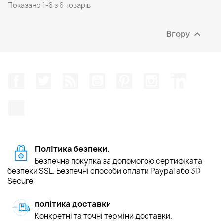
Показано 1-6 з 6 товарів
Вгору

Facebook
Щебетати
Rss
YouTube
Pinterest
Instagram
LinkedIn
TikTok
Політика безпеки.
Безпечна покупка за допомогою сертифіката
безпеки SSL. Безпечні способи оплати Paypal або 3D
Secure
політика доставки
Конкретні та точні терміни доставки.