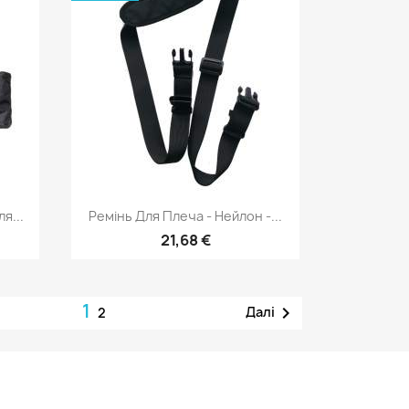
д
Швидкий перегляд

я...
Ремінь Для Плеча - Нейлон -...
21,68 €
1

Далі
2