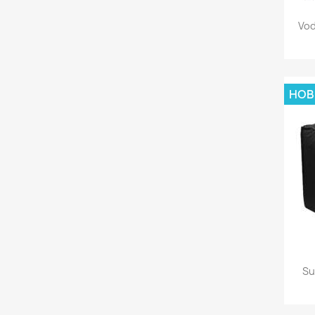
Vod
НОВ
Su