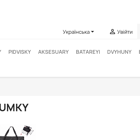
апитання щодо конкретного продукту, ви можете зв’язатис


Українська
Увійти
Y
PIDVISKY
AKSESUARY
BATAREYI
DVYHUNY
UMKY