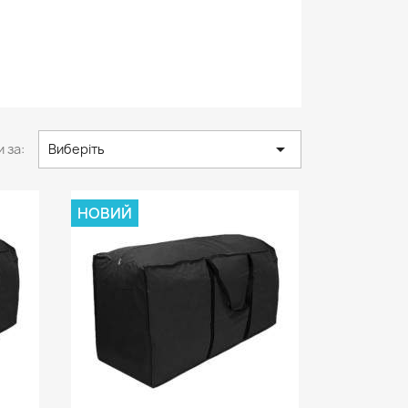

 за:
Виберіть
НОВИЙ