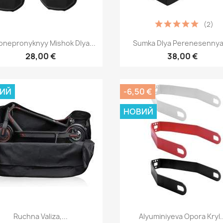
(2)
Швидкий перегляд
Швидкий перегля


onepronyknyy Mishok Dlya...
Sumka Dlya Perenesennya,
28,00 €
38,00 €
ИЙ
-6,50 €
НОВИЙ
Швидкий перегляд
Швидкий перегля


Ruchna Valiza,...
Alyuminiyeva Opora Kryl..