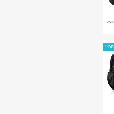
Vod
НОВ