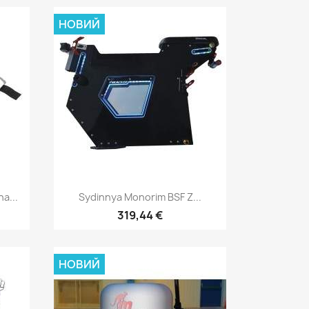
НОВИЙ
д
Швидкий перегляд

a...
Sydinnya Monorim BSF Z...
319,44 €
НОВИЙ