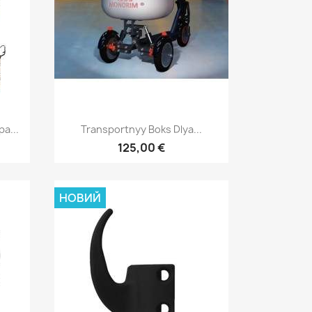
д
Швидкий перегляд

а...
Transportnyy Boks Dlya...
125,00 €
НОВИЙ