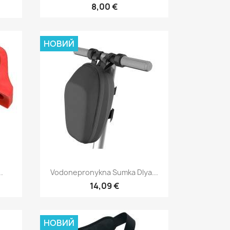
8,00 €
НОВИЙ
д
Швидкий перегляд

.
Vodonepronykna Sumka Dlya...
14,09 €
НОВИЙ