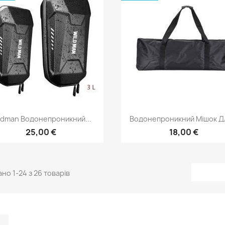
Швидкий перегляд
Швидкий перегля


ldman Водонепроникний...
Водонепроникний Мішок Дл
25,00 €
18,00 €
но 1-24 з 26 товарів
m
kedIn
TikTok