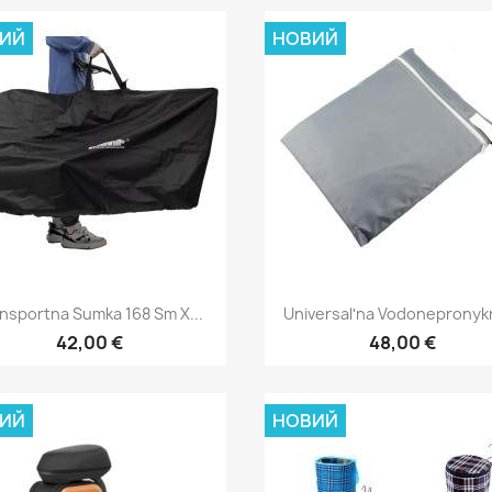
ИЙ
НОВИЙ
Швидкий перегляд
Швидкий перегля


nsportna Sumka 168 Sm X...
Universalʹna Vodonepronykn
42,00 €
48,00 €
ИЙ
НОВИЙ