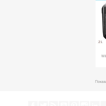
Wi
Показа
Facebook
Щебетати
Rss
YouTube
Pinterest
Instagra
Lin