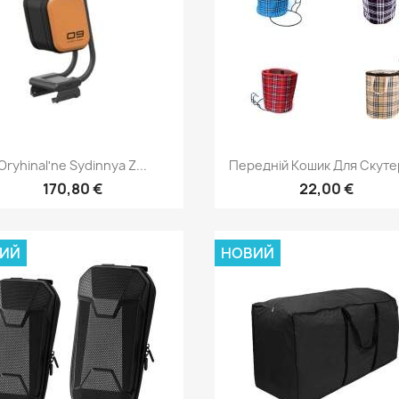
Швидкий перегляд
Швидкий перегля


Oryhinalʹne Sydinnya Z...
Передній Кошик Для Скутер
170,80 €
22,00 €
ИЙ
НОВИЙ