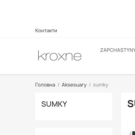
Якщо ви не знайшли продукт, який шукаєте, або маєте з
на ваші запити --> WhatsApp +34 696403761
Контакти
ZAPCHASTYN
Головна
Aksesuary
sumky
S
SUMKY