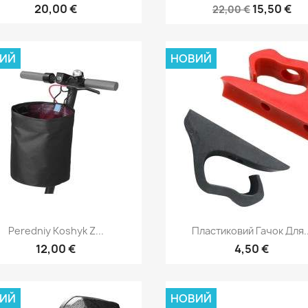
20,00 €
15,50 €
22,00 €
ИЙ
НОВИЙ
Швидкий перегляд
Швидкий перегля


Peredniy Koshyk Z...
Пластиковий Гачок Для..
12,00 €
4,50 €
ИЙ
НОВИЙ