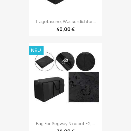
Tragetasche, Wasserdichter...
40,00 €
NEU
Bag For Segway Ninebot E2,...