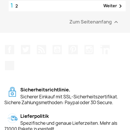
1

Weiter
2
Zum Seitenanfang

Facebook
Twitter
RSS
YouTube
Pinterest
Instagram
LinkedIn
TikTok
Sicherheitsrichtlinie.
Sicherer Einkauf mit SSL-Sicherheitszertifikat.
Sichere Zahlungsmethoden: Paypal oder 3D Secure.
Lieferpolitik
Spezifische und genaue Lieferzeiten. Mehr als
71000 Pakete zugestellt.