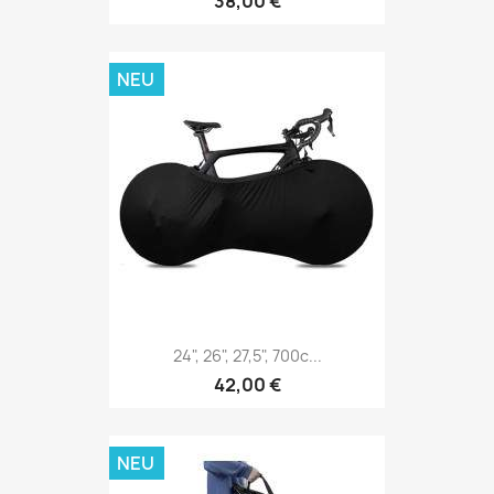
38,00 €
NEU
24", 26", 27,5", 700c...
42,00 €
NEU