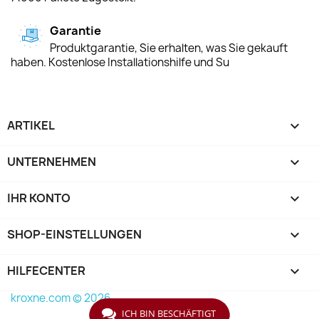
Garantie
Produktgarantie, Sie erhalten, was Sie gekauft
haben. Kostenlose Installationshilfe und Su
ARTIKEL

UNTERNEHMEN

IHR KONTO

SHOP-EINSTELLUNGEN
keyboard_arrow_down
HILFECENTER

kroxne.com © 2026
ICH BIN BESCHÄFTIGT