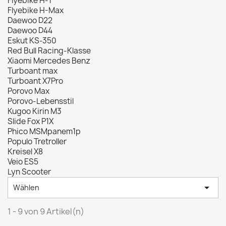
Flyebike H-1
Flyebike H-Max
Daewoo D22
Daewoo D44
Eskut KS-350
Red Bull Racing-Klasse
Xiaomi Mercedes Benz
Turboant max
Turboant X7Pro
Porovo Max
Porovo-Lebensstil
Kugoo Kirin M3
Slide Fox P1X
Phico MSMpanem1p
Populo Tretroller
Kreisel X8
Veio ES5
Lyn Scooter

Wählen
1 - 9 von 9 Artikel(n)