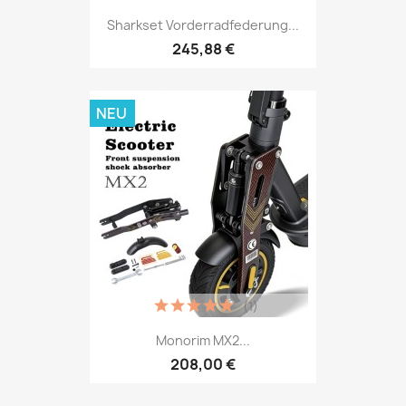
Sharkset Vorderradfederung...
245,88 €
NEU
(1)
Monorim MX2...
208,00 €