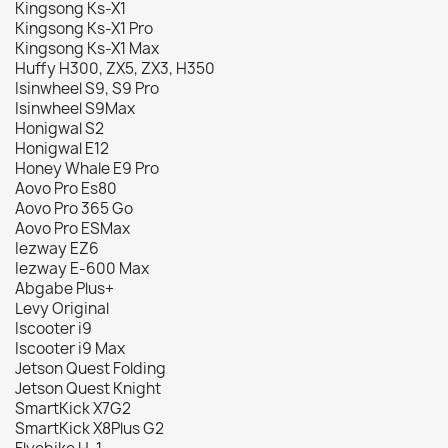
Kingsong Ks-X1
Kingsong Ks-X1 Pro
Kingsong Ks-X1 Max
Huffy H300, ZX5, ZX3, H350
Isinwheel S9, S9 Pro
Isinwheel S9Max
Honigwal S2
Honigwal E12
Honey Whale E9 Pro
Aovo Pro Es80
Aovo Pro 365 Go
Aovo Pro ESMax
Iezway EZ6
Iezway E-600 Max
Abgabe Plus+
Levy Original
Iscooter i9
Iscooter i9 Max
Jetson Quest Folding
Jetson Quest Knight
SmartKick X7G2
SmartKick X8Plus G2