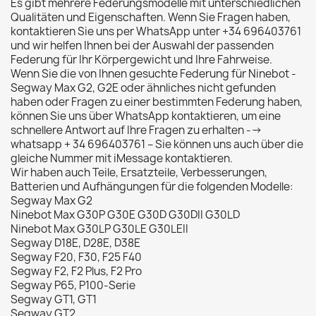
Es gibt mehrere Federungsmodelle mit unterschiedlichen
Qualitäten und Eigenschaften. Wenn Sie Fragen haben,
kontaktieren Sie uns per WhatsApp unter +34 696403761
und wir helfen Ihnen bei der Auswahl der passenden
Federung für Ihr Körpergewicht und Ihre Fahrweise.
Wenn Sie die von Ihnen gesuchte Federung für Ninebot -
Segway Max G2, G2E oder ähnliches nicht gefunden
haben oder Fragen zu einer bestimmten Federung haben,
können Sie uns über WhatsApp kontaktieren, um eine
schnellere Antwort auf Ihre Fragen zu erhalten -->
whatsapp + 34 696403761 – Sie können uns auch über die
gleiche Nummer mit iMessage kontaktieren.
Wir haben auch Teile, Ersatzteile, Verbesserungen,
Batterien und Aufhängungen für die folgenden Modelle:
Segway Max G2
Ninebot Max G30P G30E G30D G30DII G30LD
Ninebot Max G30LP G30LE G30LEII
Segway D18E, D28E, D38E
Segway F20, F30, F25 F40
Segway F2, F2 Plus, F2 Pro
Segway P65, P100-Serie
Segway GT1, GT1
Segway GT2