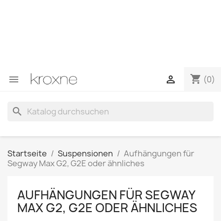
Wenn Sie das gesuchte Produkt nicht gefunden haben
oder Fragen zu einem bestimmten Produkt haben,
können Sie uns über WhatsApp kontaktieren, um eine
schnellere Antwort auf Ihre Fragen zu erhalten –>
WhatsApp +34 696403761
shopping_cart


(0)
search
Startseite
Suspensionen
Aufhängungen für
Segway Max G2, G2E oder ähnliches
AUFHÄNGUNGEN FÜR SEGWAY
MAX G2, G2E ODER ÄHNLICHES