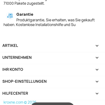
71000 Pakete zugestellt.
Garantie
Produktgarantie, Sie erhalten, was Sie gekauft
haben. Kostenlose Installationshilfe und Su
ARTIKEL

UNTERNEHMEN

IHR KONTO

SHOP-EINSTELLUNGEN
keyboard_arrow_down
HILFECENTER

kroxne.com © 2026