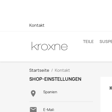
Wenn Sie das gesuchte Produkt nicht gefunden haben oder
auf Ihre Fragen zu erhalten –> WhatsApp +34 696403761
Kontakt
TEILE
SUSP
Startseite
Kontakt
SHOP-EINSTELLUNGEN

Spanien

E-Mail: