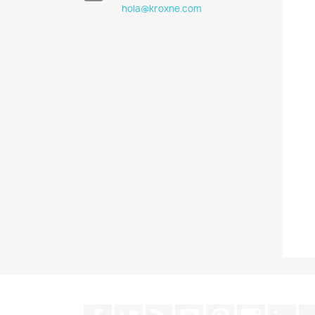
hola@kroxne.com
Facebook
Twitter
RSS
YouTube
Pinterest
Instagra
Lin