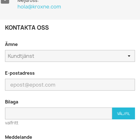

Mejla oss:
hola@kroxne.com
KONTAKTA OSS
Ämne
E-postadress
Bilaga
VÄLJ FIL
valfritt
Meddelande